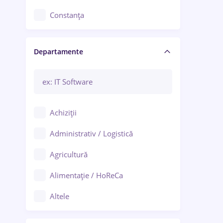
Constanța
Craiova
Departamente
Brașov
Bacău
Brăila
Achiziții
Galați (Galați)
Administrativ / Logistică
Oradea
Agricultură
Ploiești
Alimentație / HoReCa
Adjud
Altele
Aiud
Arhitectură / Design interior