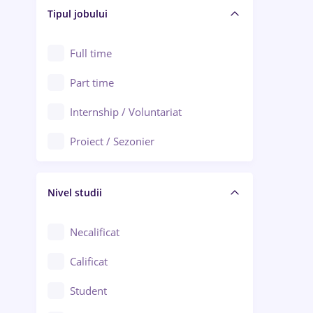
Alba Iulia
Tipul jobului
Asigurări
Alexandria
Au pair / Babysitter / Curățenie
Full time
Arad
Audit / Consultanță
Part time
Baia Mare
Auto / Echipamente
Internship / Voluntariat
Bârlad
Automatizări
Proiect / Sezonier
Bistrița (Bistrița-Năsăud)
Bănci
Nivel studii
Cercetare - dezvoltare
Chimie / Biochimie
Necalificat
Confecții / Design vestimentar
Calificat
Construcții / Instalații
Student