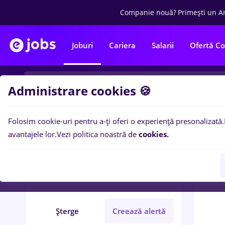
Companie nouă?
Primești un A
Joburi
Cariera
Salarii
Ofertă C
Administrare cookies 🍪
Folosim cookie-uri pentru a-ți oferi o experiență presonalizată.
0
loc
Filtre
avantajele lor.
Vezi politica noastră de
cookies.
protocol
Remote (de acasă)
Șterge
Creează alertă