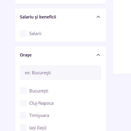
Salariu și beneficii
Salarii
Orașe
București
Cluj-Napoca
Timișoara
Iași (Iași)