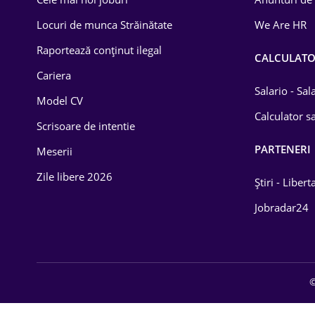
Drept
Locuri de munca Străinătate
We Are HR
Educație / Training
Raportează conținut ilegal
CALCULAT
Cariera
Energetică
Salario - Sa
Model CV
Farma
Calculator sa
Scrisoare de intentie
Imobiliară
PARTENERI
Meserii
IT / Telecom
Zile libere 2026
Știri - Libert
Lemn / PVC
Jobradar24
Mașini / Auto
Media / Internet
©
Medicină / Sănătate