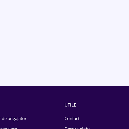
UTILE
 de angajator
Contact
 angajare
Despre eJobs