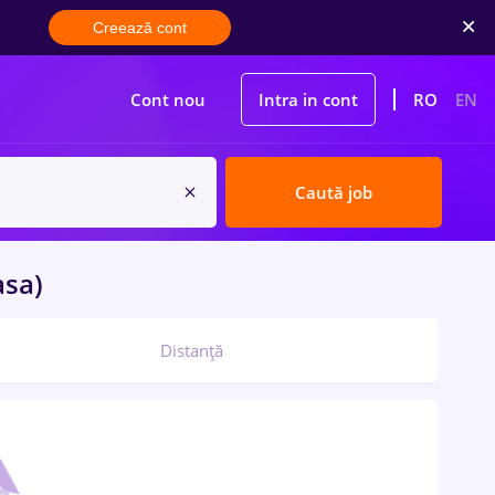
Creează cont
Cont nou
Intra in cont
RO
EN
Caută job
asa)
Distanță