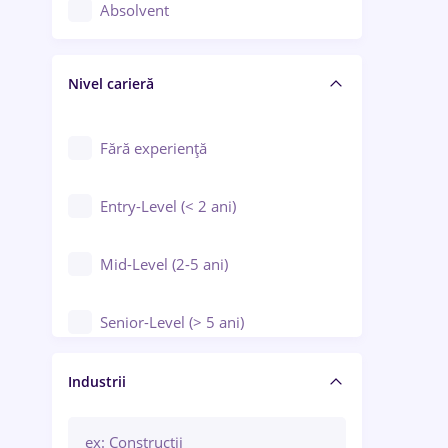
Controlul calității
Absolvent
Crewing / Casino / Entertainment
Nivel carieră
Educație / Training / Arte
Farmacie
Fără experiență
Entry-Level (< 2 ani)
Mid-Level (2-5 ani)
Senior-Level (> 5 ani)
Manager / Executiv
Industrii