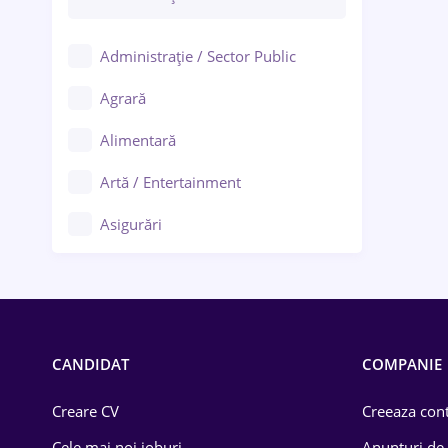
Administrație / Sector Public
Agrară
Alimentară
Artă / Entertainment
Asigurări
Bănci / Servicii financiare
Call-center / BPO
Chimică
CANDIDAT
COMPANIE
Comerț / Retail
Creare CV
Creeaza cont
Construcții
Cele mai noi joburi
Anunturi de