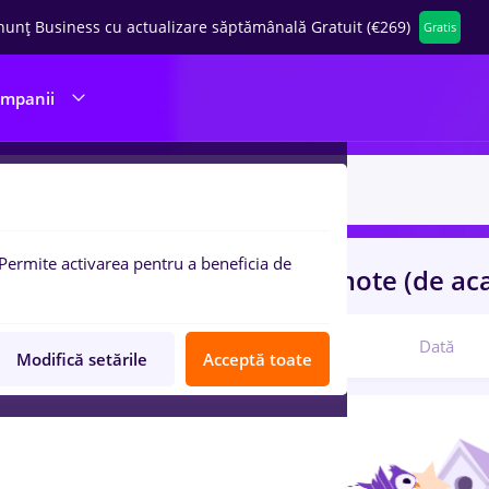
nunț Business cu actualizare săptămânală Gratuit (€269)
Gratis
ompanii
Permite activarea pentru a beneficia de
uri de munca
protocol
in
Remote (de ac
Relevanță
Dată
Modifică setările
Acceptă toate