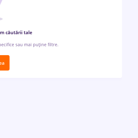
m căutării tale
cifice sau mai puține filtre.
ea