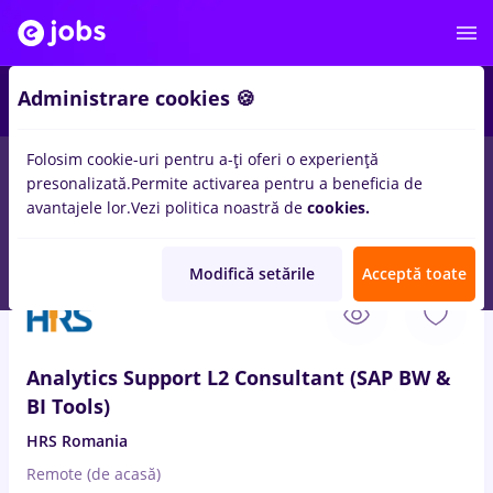
2
Administrare cookies 🍪
Folosim cookie-uri pentru a-ți oferi o experiență
presonalizată.
Permite activarea pentru a beneficia de
Salarii
Full time
Part time
Fără experiență
avantajele lor.
Vezi politica noastră de
cookies.
61
locuri de munca
power bi
in
Remote (de acasa)
Modifică setările
Acceptă toate
5 Aug. 2026
Analytics Support L2 Consultant (SAP BW &
BI Tools)
HRS Romania
Remote (de acasă)