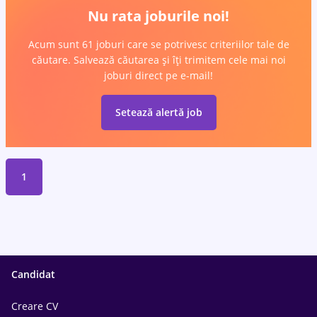
Nu rata joburile noi!
Acum sunt 61 joburi care se potrivesc criteriilor tale de
căutare. Salvează căutarea și îți trimitem cele mai noi
joburi direct pe e-mail!
Setează alertă job
1
Candidat
Creare CV