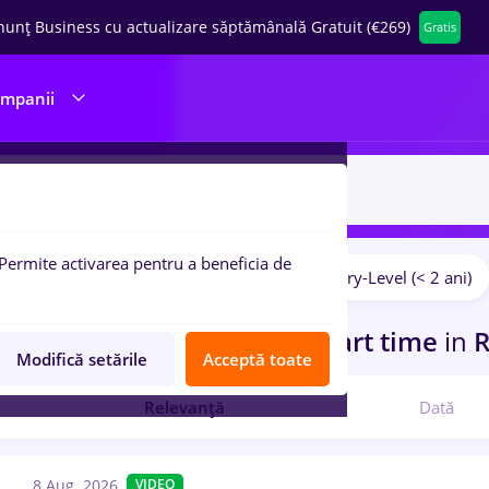
nunț Business cu actualizare săptămânală Gratuit (€269)
Gratis
ompanii
Permite activarea pentru a beneficia de
Salarii
Fără experiență
Entry-Level (< 2 ani)
pulare:
curi de munca
manager it, Part time
in
R
Modifică setările
Acceptă toate
Relevanță
Dată
8 Aug. 2026
VIDEO