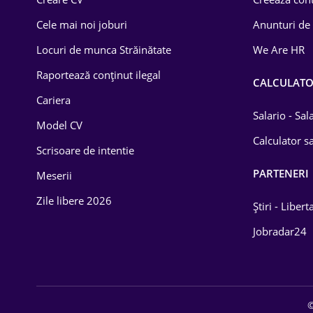
Construcții
Cele mai noi joburi
Anunturi de
Drept
Locuri de munca Străinătate
We Are HR
Educație / Training
Raportează conținut ilegal
CALCULAT
Cariera
Energetică
Salario - Sa
Model CV
Farma
Calculator sa
Scrisoare de intentie
Imobiliară
PARTENERI
Meserii
IT / Telecom
Zile libere 2026
Știri - Libert
Lemn / PVC
Jobradar24
Mașini / Auto
Media / Internet
©
Medicină / Sănătate