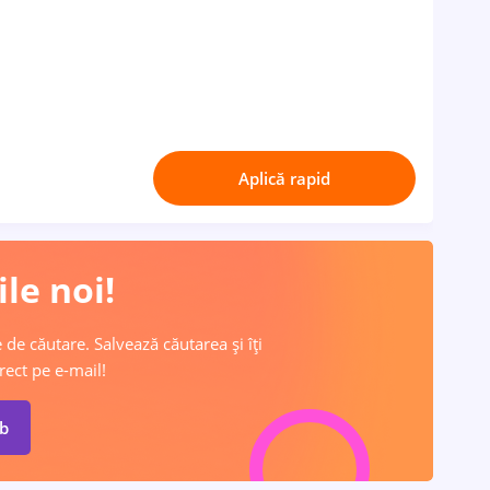
Aplică rapid
le noi!
 de căutare. Salvează căutarea și îți
rect pe e-mail!
ob