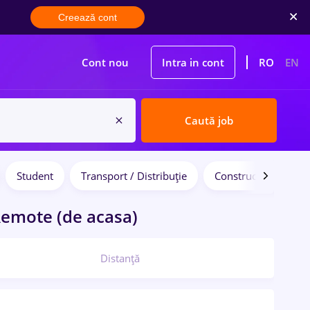
Creează cont
Cont nou
Intra in cont
RO
EN
Caută job
Student
Transport / Distribuție
Construcții / Instalaț
emote (de acasa)
Distanță