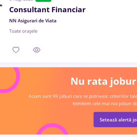
Consultant Financiar
NN Asigurari de Viata
Toate oraşele
Nu rata joburi
Acum sunt 99 joburi care se potrivesc criteriilor tale
trimitem cele mai noi joburi di
Setează alertă j