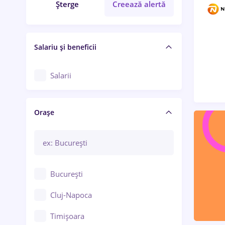
Șterge
Creează alertă
Salariu și beneficii
Salarii
Orașe
București
Cluj-Napoca
Timișoara