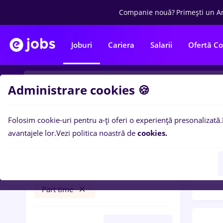
Companie nouă?
Primești un A
Joburi
Cariera
Salarii
Ofertă C
Administrare cookies 🍪
Folosim cookie-uri pentru a-ți oferi o experiență presonalizată.
Filtre po
Filtre
avantajele lor.
Vezi politica noastră de
cookies.
99
lo
manager it
Remote (de acasă)
Part time