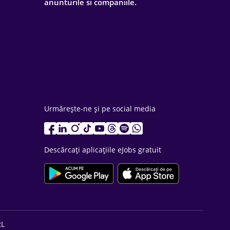
anunturile si companiile.
Urmărește-ne și pe social media
Descărcați aplicațiile eJobs gratuit
RL