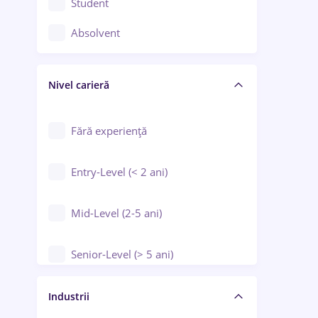
Student
Controlul calității
Absolvent
Crewing / Casino / Entertainment
Nivel carieră
Educație / Training / Arte
Farmacie
Fără experiență
Entry-Level (< 2 ani)
Mid-Level (2-5 ani)
Senior-Level (> 5 ani)
Manager / Executiv
Industrii