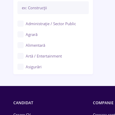
Administrație / Sector Public
Agrară
Alimentară
Artă / Entertainment
Asigurări
Bănci / Servicii financiare
Call-center / BPO
Chimică
CANDIDAT
COMPANIE
Comerț / Retail
Creare CV
Creeaza cont