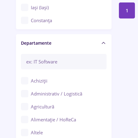
Iași (Iași)
1
Constanța
Craiova
Departamente
Brașov
Bacău
Brăila
Achiziții
Galați (Galați)
Administrativ / Logistică
Oradea
Agricultură
Ploiești
Alimentație / HoReCa
Adjud
Altele
Aiud