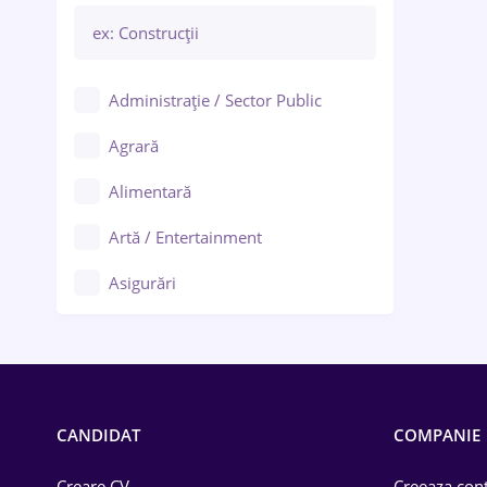
Administrație / Sector Public
Agrară
Alimentară
Artă / Entertainment
Asigurări
Bănci / Servicii financiare
Call-center / BPO
Chimică
CANDIDAT
COMPANIE
Comerț / Retail
Creare CV
Creeaza cont