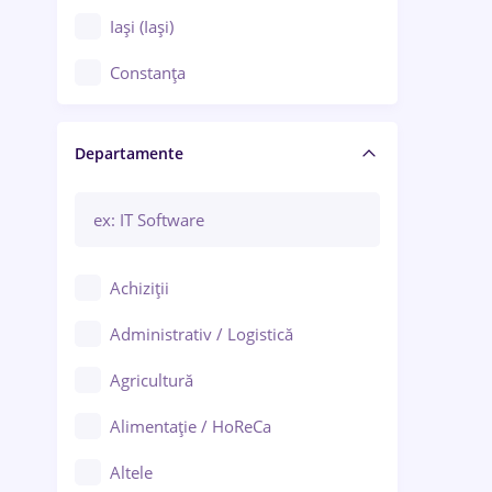
Iași (Iași)
Constanța
Craiova
Departamente
Brașov
Bacău
Brăila
Achiziții
Galați (Galați)
Administrativ / Logistică
Oradea
Agricultură
Ploiești
Alimentație / HoReCa
Adjud
Altele
Aiud