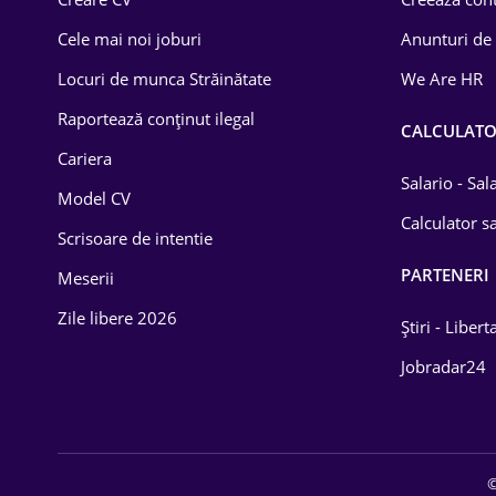
Construcții
Cele mai noi joburi
Anunturi de
Drept
Locuri de munca Străinătate
We Are HR
Educație / Training
Raportează conținut ilegal
CALCULAT
Cariera
Energetică
Salario - Sa
Model CV
Farma
Calculator sa
Scrisoare de intentie
Imobiliară
PARTENERI
Meserii
IT / Telecom
Zile libere 2026
Știri - Libert
Lemn / PVC
Jobradar24
Mașini / Auto
Media / Internet
©
Medicină / Sănătate