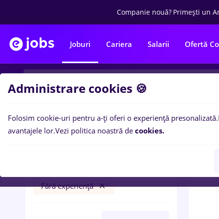
Companie nouă?
Primești un A
Joburi
Cariera
Salarii
Ofertă C
Administrare cookies 🍪
Folosim cookie-uri pentru a-ți oferi o experiență presonalizată.
0
loc
Filtre
avantajele lor.
Vezi politica noastră de
cookies.
protocol
Remote (de acasă)
Fără experiență