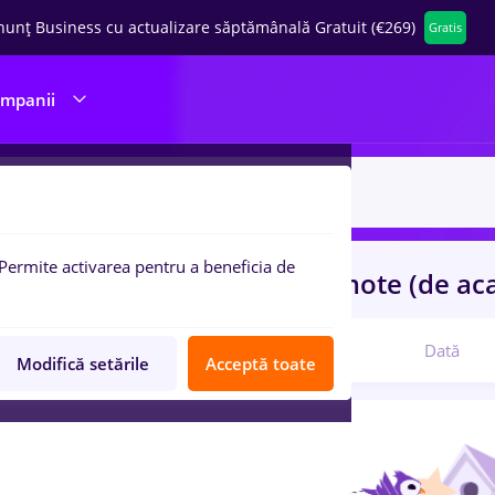
nunț Business cu actualizare săptămânală Gratuit (€269)
Gratis
ompanii
Permite activarea pentru a beneficia de
uri de munca
protocol
in
Remote (de ac
Relevanță
Dată
Modifică setările
Acceptă toate