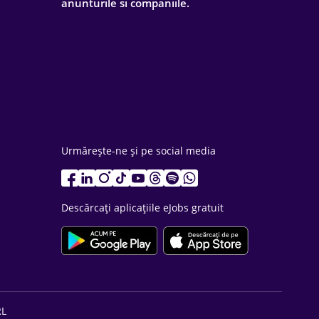
anunturile si companiile.
Urmărește-ne și pe social media
Descărcați aplicațiile eJobs gratuit
RL