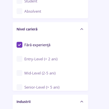
Student
Controlul calității
Absolvent
Crewing / Casino / Entertainment
Nivel carieră
Educație / Training / Arte
Farmacie
Fără experiență
Entry-Level (< 2 ani)
Mid-Level (2-5 ani)
Senior-Level (> 5 ani)
Manager / Executiv
Industrii