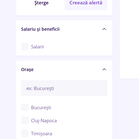
Șterge
Creează alertă
Salariu și beneficii
Salarii
Orașe
București
Cluj-Napoca
Timișoara