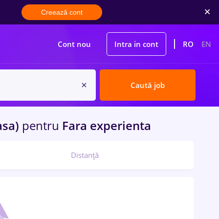
Creează cont
Cont nou
Intra in cont
RO
EN
Caută job
asa)
pentru
Fara experienta
Distanță