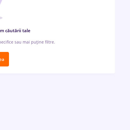
m căutării tale
cifice sau mai puține filtre.
ea