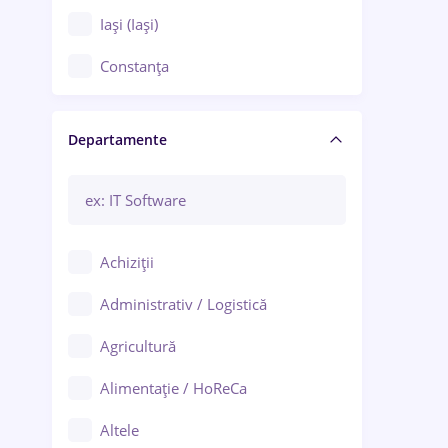
Iași (Iași)
Constanța
Craiova
Departamente
Brașov
Bacău
Brăila
Achiziții
Galați (Galați)
Administrativ / Logistică
Oradea
Agricultură
Ploiești
Alimentație / HoReCa
Adjud
Altele
Aiud