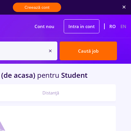
Creează cont
Cont nou
Intra in cont
RO
EN
Caută job
(de acasa)
pentru
Student
Distanță