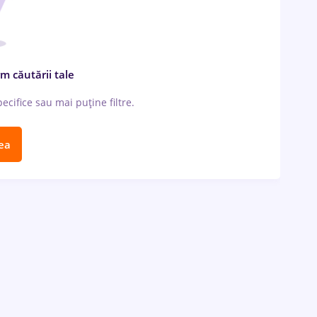
m căutării tale
cifice sau mai puține filtre.
ea