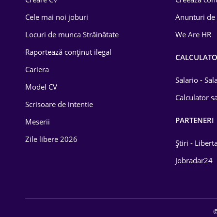
Construcții
Cele mai noi joburi
Anunturi de
Drept
Locuri de munca Străinătate
We Are HR
Educație / Training
Raportează conținut ilegal
CALCULAT
Cariera
Energetică
Salario - Sa
Model CV
Farma
Calculator sa
Scrisoare de intentie
Imobiliară
PARTENERI
Meserii
IT / Telecom
Zile libere 2026
Știri - Libert
Lemn / PVC
Jobradar24
Mașini / Auto
Media / Internet
©
Medicină / Sănătate