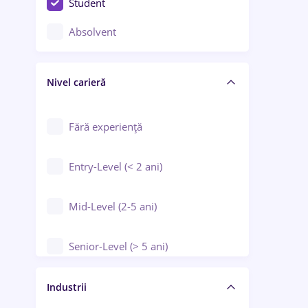
Student
Controlul calității
Absolvent
Crewing / Casino / Entertainment
Nivel carieră
Educație / Training / Arte
Farmacie
Fără experiență
Entry-Level (< 2 ani)
Mid-Level (2-5 ani)
Senior-Level (> 5 ani)
Manager / Executiv
Industrii