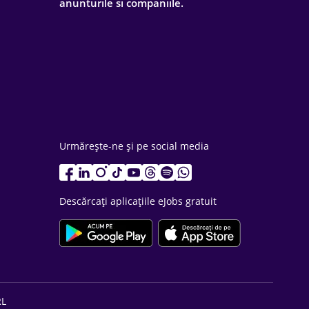
anunturile si companiile.
Urmărește-ne și pe social media
Descărcați aplicațiile eJobs gratuit
RL