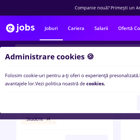
Companie nouă?
Primești un A
Joburi
Cariera
Salarii
Ofertă C
Administrare cookies 🍪
Folosim cookie-uri pentru a-ți oferi o experiență presonalizată.
0
loc
Filtre
avantajele lor.
Vezi politica noastră de
cookies.
tehnoredactare
Remote (de acasă)
Student