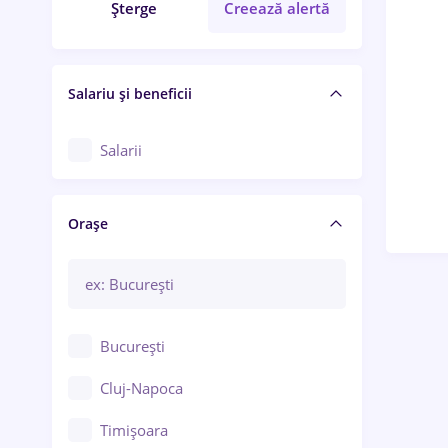
Șterge
Creează alertă
Salariu și beneficii
Salarii
Orașe
București
Cluj-Napoca
Timișoara