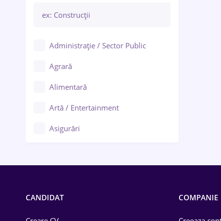
Administrație / Sector Public
Agrară
Alimentară
Artă / Entertainment
Asigurări
Bănci / Servicii financiare
Call-center / BPO
Chimică
CANDIDAT
COMPANIE
Comerț / Retail
Creare CV
Creeaza cont