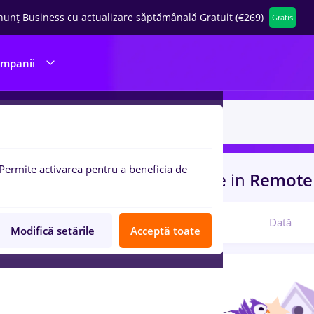
nunț Business cu actualizare săptămânală Gratuit (€269)
Gratis
ompanii
Permite activarea pentru a beneficia de
uri de munca
tehnoredactare
in
Remote 
Relevanță
Dată
Modifică setările
Acceptă toate