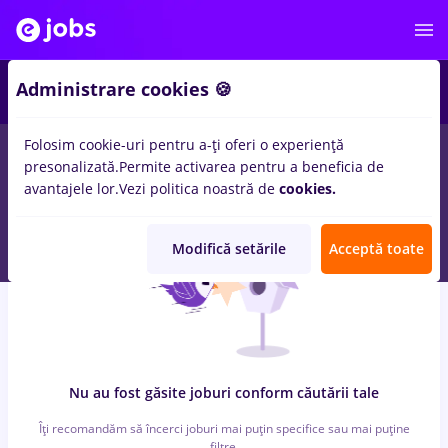
3
Administrare cookies 🍪
Folosim cookie-uri pentru a-ți oferi o experiență
0
locuri de munca
tehnoredactare
in
Remote (de acasa)
in
IT /
presonalizată.
Permite activarea pentru a beneficia de
Telecom
avantajele lor.
Vezi politica noastră de
cookies.
Modifică setările
Acceptă toate
Nu au fost găsite joburi conform căutării tale
Îți recomandăm să încerci joburi mai puțin specifice sau mai puține
filtre.