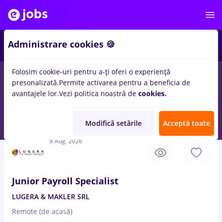
4
Administrare cookies 🍪
Folosim cookie-uri pentru a-ți oferi o experiență
presonalizată.
Permite activarea pentru a beneficia de
Salarii
Student
Transport / Distribuție
Construcț
avantajele lor.
Vezi politica noastră de
cookies.
50
locuri de munca
Full time
in
Remote (de acasa)
pentru
Entry-Level (< 2 ani)
in
IT / Telecom
Modifică setările
Acceptă toate
8 Aug. 2026
Junior Payroll Specialist
LUGERA & MAKLER SRL
Remote (de acasă)