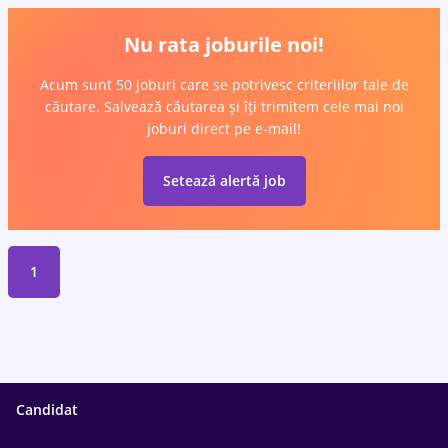
Nu rata joburile noi!
Acum sunt 50 joburi care se potrivesc criteriilor tale de
căutare. Salvează căutarea și îți trimitem cele mai noi
joburi direct pe e-mail!
Setează alertă job
1
Candidat