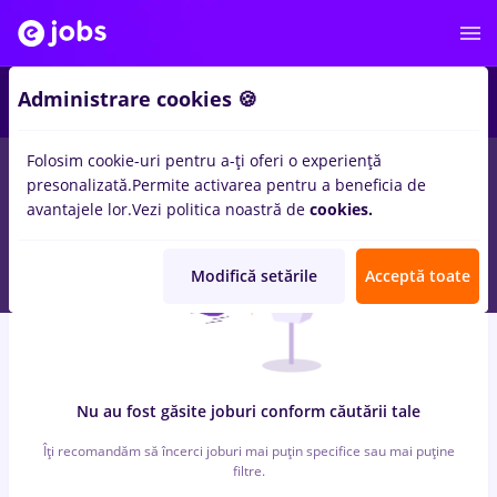
3
Administrare cookies 🍪
Folosim cookie-uri pentru a-ți oferi o experiență
0
locuri de munca
biochimist, Full time
in
Remote (de acasa)
presonalizată.
Permite activarea pentru a beneficia de
avantajele lor.
Vezi politica noastră de
cookies.
Modifică setările
Acceptă toate
Nu au fost găsite joburi conform căutării tale
Îți recomandăm să încerci joburi mai puțin specifice sau mai puține
filtre.