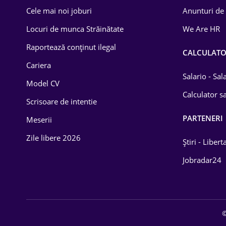
Cele mai noi joburi
Anunturi de
Locuri de munca Străinătate
We Are HR
Raportează conținut ilegal
CALCULAT
Cariera
Salario - Sa
Model CV
Calculator sa
Scrisoare de intentie
PARTENERI
Meserii
Zile libere 2026
Știri - Libert
Jobradar24
©