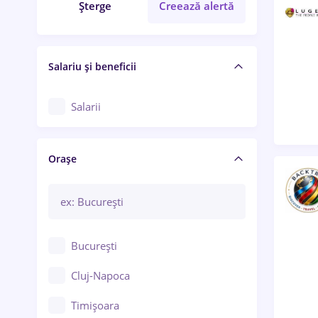
Șterge
Creează alertă
Salariu și beneficii
Salarii
Orașe
București
Cluj-Napoca
Timișoara