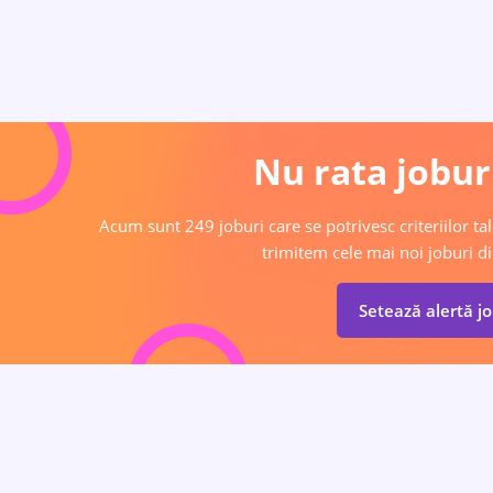
Nu rata joburi
Acum sunt 249 joburi care se potrivesc criteriilor tal
trimitem cele mai noi joburi di
Setează alertă j