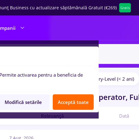
nunț Business cu actualizare săptămânală Gratuit (€269)
Gratis
ompanii
Permite activarea pentru a beneficia de
Salarii
Fără experiență
Entry-Level (< 2 ani)
pulare:
ocuri de munca
back office operator, Fu
Modifică setările
Acceptă toate
Relevanță
Dată
7 Aug. 2026