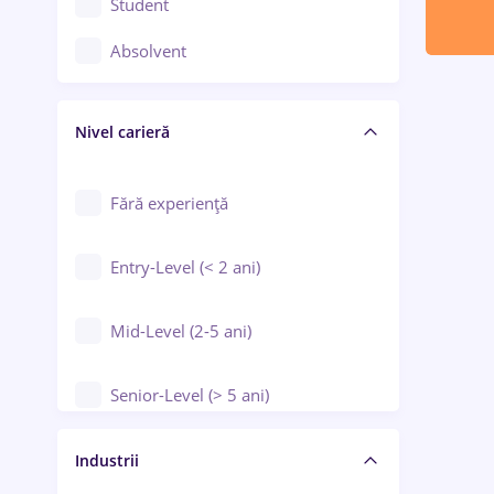
Student
Controlul calității
Absolvent
Crewing / Casino / Entertainment
Nivel carieră
Educație / Training / Arte
Farmacie
Fără experiență
Entry-Level (< 2 ani)
Mid-Level (2-5 ani)
Senior-Level (> 5 ani)
Manager / Executiv
Industrii