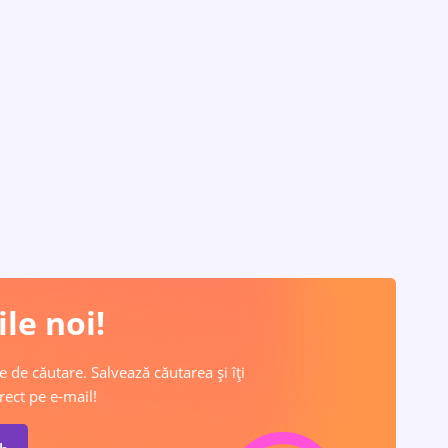
le noi!
e de căutare. Salvează căutarea și îți
rect pe e-mail!