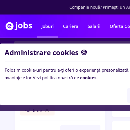
Companie nouă?
Primești un A
Joburi
Cariera
Salarii
Ofertă C
Administrare cookies 🍪
Folosim cookie-uri pentru a-ți oferi o experiență presonalizată.
Filtre po
Filtre
avantajele lor.
Vezi politica noastră de
cookies.
249
l
back office operator
Remote (de acasă)
Full time