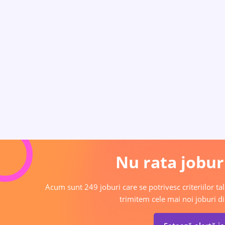
Nu rata joburi
Acum sunt 249 joburi care se potrivesc criteriilor tal
trimitem cele mai noi joburi di