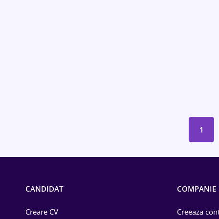
Construcții
Drept
Educație / Training
Energetică
Farma
Imobiliară
1
IT / Telecom
Lemn / PVC
Mașini / Auto
CANDIDAT
COMPANIE
Media / Internet
Creare CV
Creeaza cont
Medicină / Sănătate