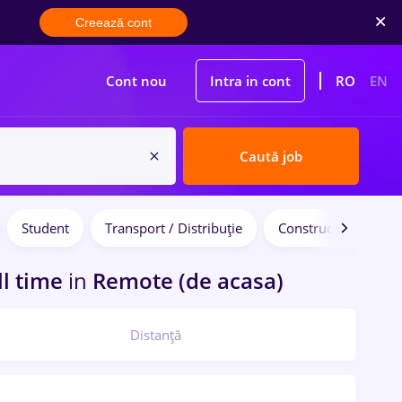
Creează cont
Cont nou
Intra in cont
RO
EN
Caută job
Student
Transport / Distribuție
Construcții / Instalaț
ll time
in
Remote (de acasa)
Distanță