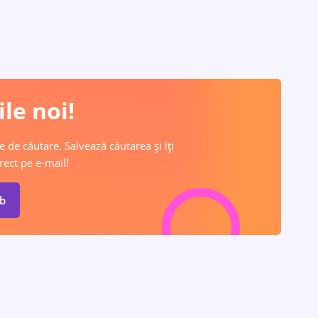
le noi!
e de căutare. Salvează căutarea și îți
rect pe e-mail!
ob