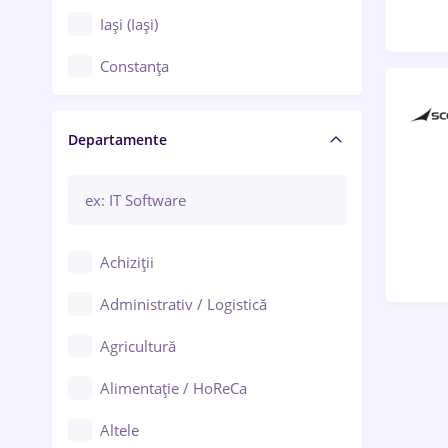
Iași (Iași)
Constanța
Craiova
Departamente
Brașov
Bacău
Brăila
Achiziții
Galați (Galați)
Administrativ / Logistică
Oradea
Agricultură
Ploiești
Alimentație / HoReCa
Adjud
Altele
Aiud