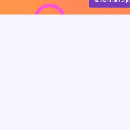
Setează alertă j