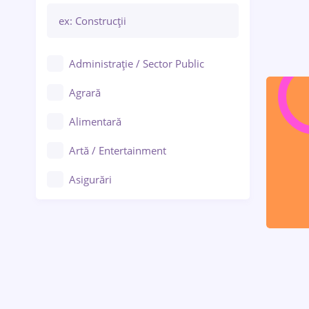
Administrație / Sector Public
Agrară
Alimentară
Artă / Entertainment
Asigurări
Bănci / Servicii financiare
Call-center / BPO
Chimică
Comerț / Retail