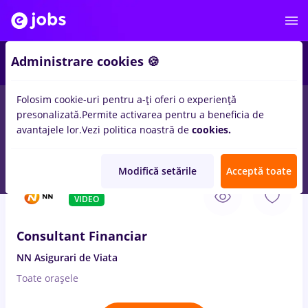
2
Administrare cookies 🍪
Folosim cookie-uri pentru a-ți oferi o experiență
presonalizată.
Permite activarea pentru a beneficia de
Salarii
Full time
Part time
Fără experiență
avantajele lor.
Vezi politica noastră de
cookies.
273
locuri de munca
financiar bancar
in
Remote (de acasa)
Modifică setările
Acceptă toate
8 Aug. 2026
VIDEO
Consultant Financiar
NN Asigurari de Viata
Toate oraşele