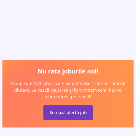
Nu rata joburile noi!
Acum sunt 273 joburi care se potrivesc criteriilor tale de
căutare. Salvează căutarea și îți trimitem cele mai noi
joburi direct pe e-mail!
Setează alertă job