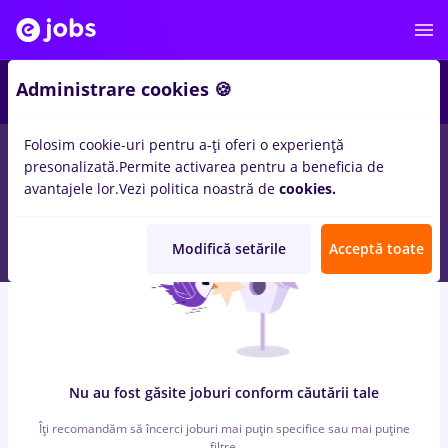
6
Administrare cookies 🍪
Folosim cookie-uri pentru a-ți oferi o experiență
0
locuri de munca
job online, Part time
in
Remote (de acasa)
presonalizată.
Permite activarea pentru a beneficia de
pentru
Student
in
Constructii / Instalatii, IT / Telecom
avantajele lor.
Vezi politica noastră de
cookies.
Modifică setările
Acceptă toate
Nu au fost găsite joburi conform căutării tale
Îți recomandăm să încerci joburi mai puțin specifice sau mai puține
filtre.