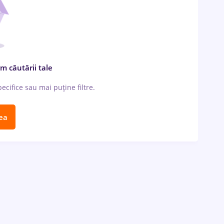
m căutării tale
cifice sau mai puține filtre.
ea