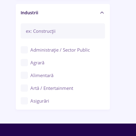
Manager / Executiv
Industrii
Administrație / Sector Public
Agrară
Alimentară
Artă / Entertainment
Asigurări
Bănci / Servicii financiare
Call-center / BPO