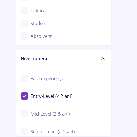
Confecții / Design vestimentar
Calificat
Construcții / Instalații
Student
Controlul calității
Absolvent
Crewing / Casino / Entertainment
Nivel carieră
Educație / Training / Arte
Farmacie
Fără experiență
Entry-Level (< 2 ani)
Mid-Level (2-5 ani)
Senior-Level (> 5 ani)