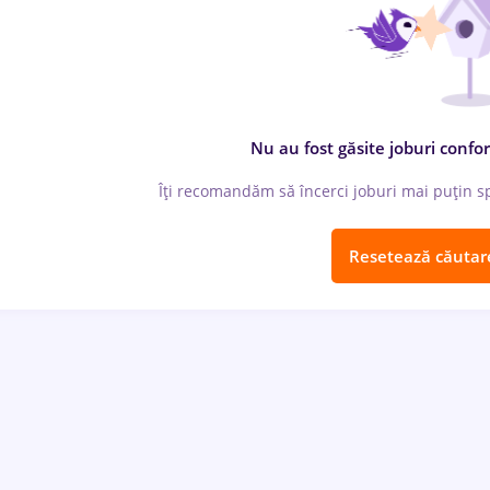
Nu au fost găsite joburi confor
Îți recomandăm să încerci joburi mai puțin spe
Resetează căutar