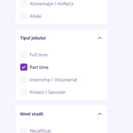
Alimentație / HoReCa
Adjud
Altele
Aiud
Arhitectură / Design interior
Alba Iulia
Tipul jobului
Asigurări
Alexandria
Au pair / Babysitter / Curățenie
Full time
Arad
Audit / Consultanță
Part time
Baia Mare
Auto / Echipamente
Internship / Voluntariat
Bârlad
Automatizări
Proiect / Sezonier
Bistrița (Bistrița-Năsăud)
Bănci
Nivel studii
Cercetare - dezvoltare
Chimie / Biochimie
Necalificat