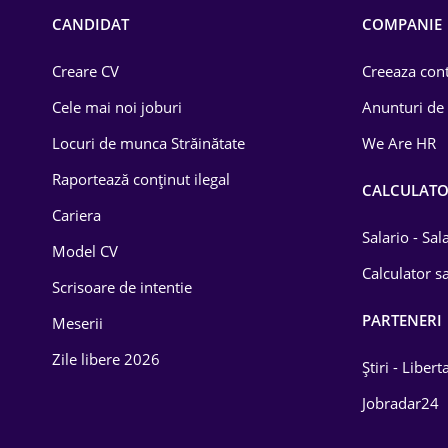
Chimică
CANDIDAT
COMPANIE
Comerț / Retail
Creare CV
Creeaza cont
Construcții
Cele mai noi joburi
Anunturi de
Drept
Locuri de munca Străinătate
We Are HR
Educație / Training
Raportează conținut ilegal
CALCULAT
Cariera
Energetică
Salario - Sa
Model CV
Farma
Calculator sa
Scrisoare de intentie
Imobiliară
PARTENERI
Meserii
IT / Telecom
Zile libere 2026
Știri - Libert
Lemn / PVC
Jobradar24
Mașini / Auto