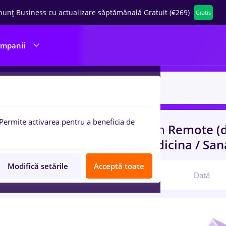
nunț Business cu actualizare săptămânală Gratuit (€269)
Gratis
ompanii
Permite activarea pentru a beneficia de
uri de munca
dm, Part time
in
Remote (d
n
Constructii / Instalatii, Medicina / Sa
Modifică setările
Acceptă toate
Relevanță
Dată