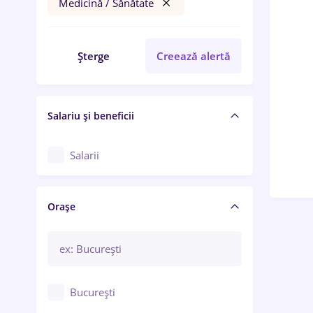
Medicină / Sănătate
Șterge
Creează alertă
Salariu și beneficii
Salarii
Orașe
București