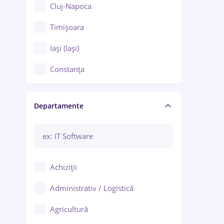
Cluj-Napoca
Timișoara
Iași (Iași)
Constanța
Craiova
Departamente
Brașov
Bacău
Brăila
Achiziții
Galați (Galați)
Administrativ / Logistică
Oradea
Agricultură
Ploiești