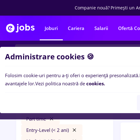
Companie nouă?
Primești un A
Joburi
Cariera
Salarii
Ofertă C
Administrare cookies 🍪
Folosim cookie-uri pentru a-ți oferi o experiență presonalizată.
0
loc
Filtre
avantajele lor.
Vezi politica noastră de
cookies.
ani)
i
dm
Remote (de acasă)
Construcții / Instalații
Part time
Entry-Level (< 2 ani)