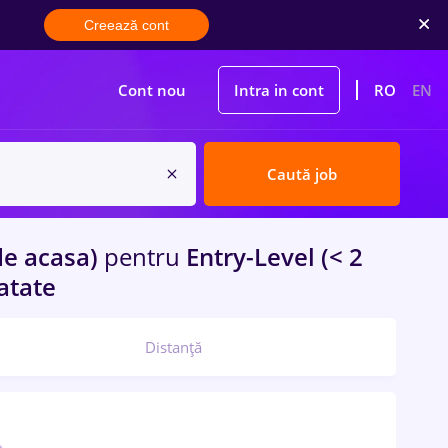
Creează cont
Cont nou
Intra in cont
RO
EN
Caută job
e acasa)
pentru
Entry-Level (< 2
natate
Distanță