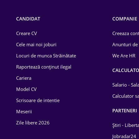
Call-center / BPO
Chimică
CANDIDAT
COMPANIE
Comerț / Retail
Creare CV
Creeaza cont
Construcții
Cele mai noi joburi
Anunturi de
Drept
Locuri de munca Străinătate
We Are HR
Educație / Training
Raportează conținut ilegal
CALCULAT
Cariera
Energetică
Salario - Sa
Model CV
Farma
Calculator sa
Scrisoare de intentie
Imobiliară
PARTENERI
Meserii
IT / Telecom
Zile libere 2026
Știri - Libert
Lemn / PVC
Jobradar24