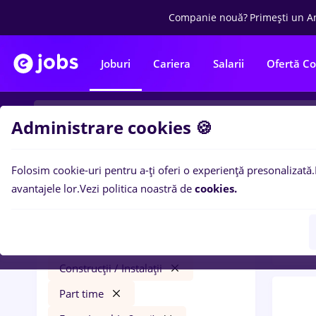
Companie nouă?
Primești un A
Joburi
Cariera
Salarii
Ofertă C
Administrare cookies 🍪
Folosim cookie-uri pentru a-ți oferi o experiență presonalizată.
0
loc
Filtre
avantajele lor.
Vezi politica noastră de
cookies.
ani)
i
florist
Remote (de acasă)
Construcții / Instalații
Part time