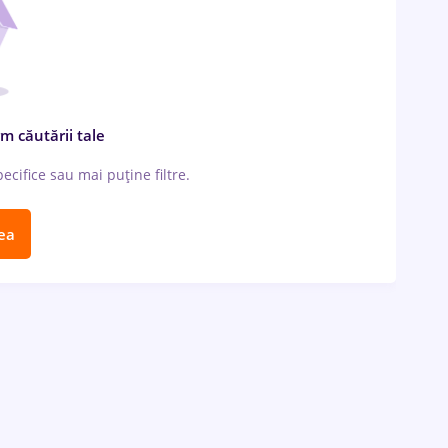
m căutării tale
cifice sau mai puține filtre.
ea