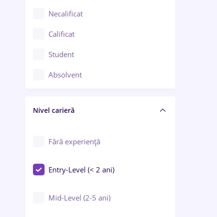
Chimie / Biochimie
Necalificat
Confecții / Design vestimentar
Calificat
Construcții / Instalații
Student
Controlul calității
Absolvent
Crewing / Casino / Entertainment
Nivel carieră
Educație / Training / Arte
Farmacie
Fără experiență
Entry-Level (< 2 ani)
Mid-Level (2-5 ani)