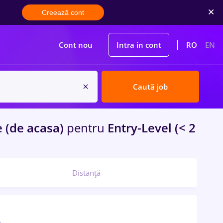
Creează cont
Cont nou
Intra in cont
RO
EN
Caută job
 (de acasa)
pentru
Entry-Level (< 2
Distanță