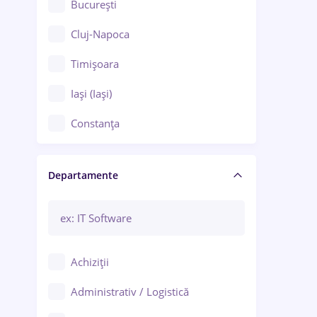
București
Cluj-Napoca
Timișoara
Iași (Iași)
Constanța
Craiova
Departamente
Brașov
Bacău
Brăila
Achiziții
Galați (Galați)
Administrativ / Logistică
Oradea