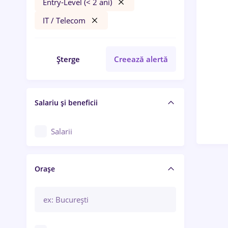
Entry-Level (< 2 ani)
IT / Telecom
Șterge
Creează alertă
Salariu și beneficii
Salarii
Orașe