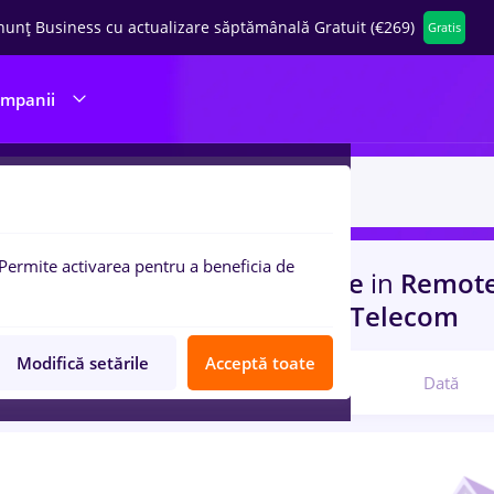
nunț Business cu actualizare săptămânală Gratuit (€269)
Gratis
ompanii
Permite activarea pentru a beneficia de
uri de munca
florist, Part time
in
Remote
n
Constructii / Instalatii, IT / Telecom
Modifică setările
Acceptă toate
Relevanță
Dată