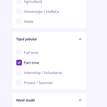
Agricultură
Ploiești
Alimentație / HoReCa
Adjud
Altele
Aiud
Arhitectură / Design interior
Alba Iulia
Tipul jobului
Asigurări
Alexandria
Au pair / Babysitter / Curățenie
Full time
Arad
Audit / Consultanță
Part time
Baia Mare
Auto / Echipamente
Internship / Voluntariat
Bârlad
Automatizări
Proiect / Sezonier
Bistrița (Bistrița-Năsăud)
Bănci
Nivel studii
Cercetare - dezvoltare