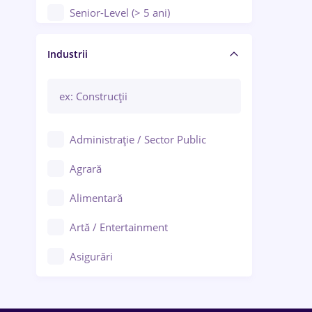
Senior-Level (> 5 ani)
Manager / Executiv
Industrii
Administrație / Sector Public
Agrară
Alimentară
Artă / Entertainment
Asigurări
Bănci / Servicii financiare