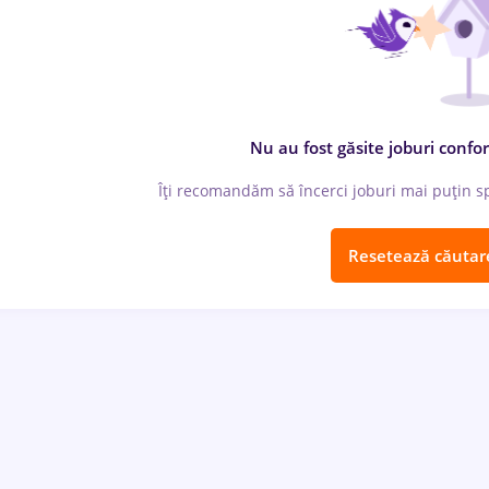
Nu au fost găsite joburi confor
Îți recomandăm să încerci joburi mai puțin spe
Resetează căutar