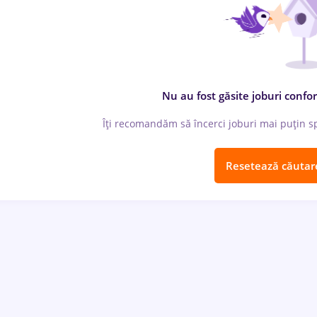
Nu au fost găsite joburi confor
Îți recomandăm să încerci joburi mai puțin spe
Resetează căutar