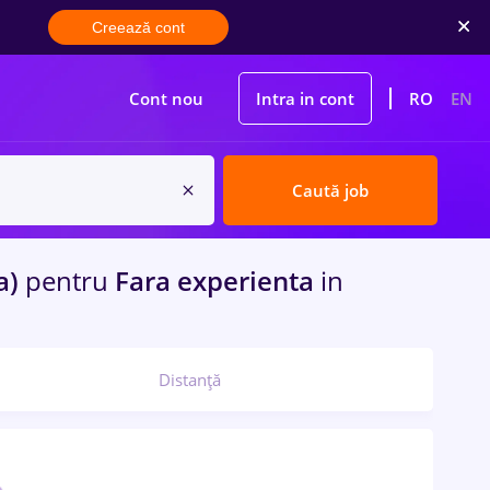
Creează cont
Cont nou
Intra in cont
RO
EN
Caută job
a)
pentru
Fara experienta
in
Distanță