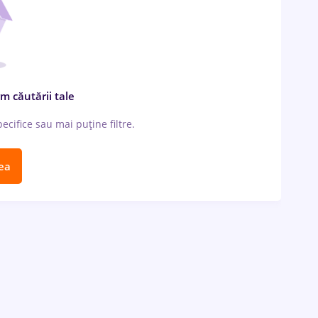
m căutării tale
cifice sau mai puține filtre.
ea