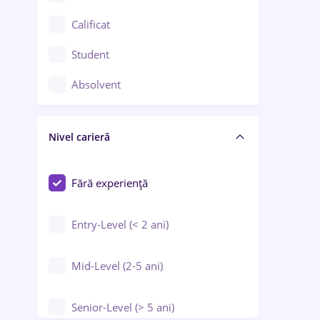
Confecții / Design vestimentar
Calificat
Construcții / Instalații
Student
Controlul calității
Absolvent
Crewing / Casino / Entertainment
Nivel carieră
Educație / Training / Arte
Farmacie
Fără experiență
Entry-Level (< 2 ani)
Mid-Level (2-5 ani)
Senior-Level (> 5 ani)