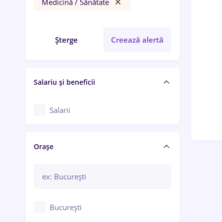
Medicină / Sănătate
Șterge
Creează alertă
Salariu și beneficii
Salarii
Orașe
București