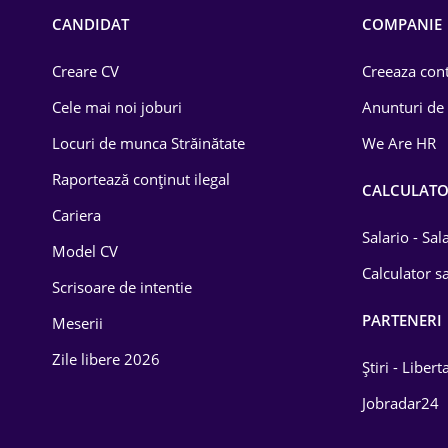
Chimică
CANDIDAT
COMPANIE
Comerț / Retail
Creare CV
Creeaza cont
Construcții
Cele mai noi joburi
Anunturi de
Drept
Locuri de munca Străinătate
We Are HR
Educație / Training
Raportează conținut ilegal
CALCULAT
Cariera
Energetică
Salario - Sa
Model CV
Farma
Calculator sa
Scrisoare de intentie
Imobiliară
PARTENERI
Meserii
IT / Telecom
Zile libere 2026
Știri - Libert
Lemn / PVC
Jobradar24
Mașini / Auto