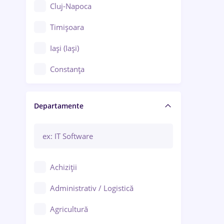
Cluj-Napoca
Timișoara
Iași (Iași)
Constanța
Craiova
Departamente
Brașov
Bacău
Brăila
Achiziții
Galați (Galați)
Administrativ / Logistică
Oradea
Agricultură
Ploiești