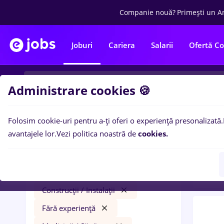
Companie nouă?
Primești un A
Joburi
Cariera
Salarii
Ofertă C
Administrare cookies 🍪
Folosim cookie-uri pentru a-ți oferi o experiență presonalizată.
0
loc
Filtre
avantajele lor.
Vezi politica noastră de
cookies.
Const
zugrav
Remote (de acasă)
Construcții / Instalații
Fără experiență