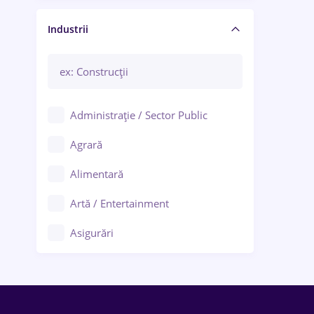
Manager / Executiv
Industrii
Administrație / Sector Public
Agrară
Alimentară
Artă / Entertainment
Asigurări
Bănci / Servicii financiare
Call-center / BPO