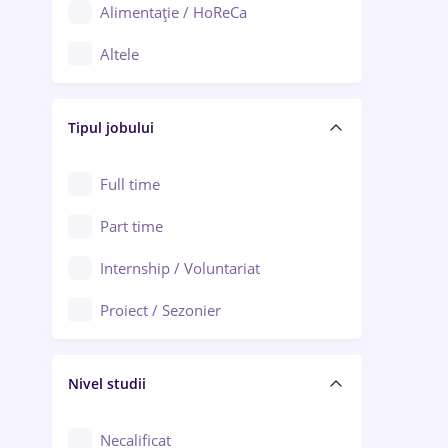
Alimentație / HoReCa
Adjud
Altele
Aiud
Arhitectură / Design interior
Alba Iulia
Tipul jobului
Asigurări
Alexandria
Au pair / Babysitter / Curățenie
Full time
Arad
Audit / Consultanță
Part time
Baia Mare
Auto / Echipamente
Internship / Voluntariat
Bârlad
Automatizări
Proiect / Sezonier
Bistrița (Bistrița-Năsăud)
Bănci
Nivel studii
Cercetare - dezvoltare
Chimie / Biochimie
Necalificat