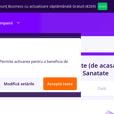
nunț Business cu actualizare săptămânală Gratuit (€269)
Gratis
ompanii
Permite activarea pentru a beneficia de
uri de munca
zugrav
in
Remote (de acas
ructii / Instalatii, Medicina / Sanatate
Modifică setările
Acceptă toate
Relevanță
Dată