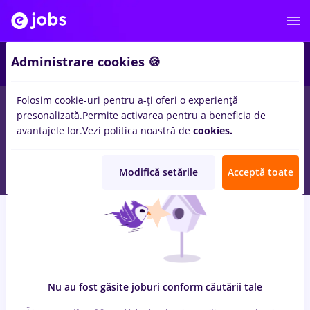
6
Administrare cookies 🍪
Folosim cookie-uri pentru a-ți oferi o experiență
0
locuri de munca
food panda
in
Remote (de acasa)
pentru
presonalizată.
Permite activarea pentru a beneficia de
Student, Entry-Level (< 2 ani)
in
Constructii / Instalatii, IT /
avantajele lor.
Vezi politica noastră de
cookies.
Telecom
Modifică setările
Acceptă toate
Nu au fost găsite joburi conform căutării tale