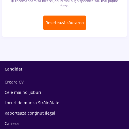
Îți recomandăm să încerci joburi mai puțin specifice sau mai puține
filtre.
Resetează căutarea
Candidat
Creare CV
Cele mai noi joburi
Locuri de munca Străinătate
Raportează conținut ilegal
Cariera