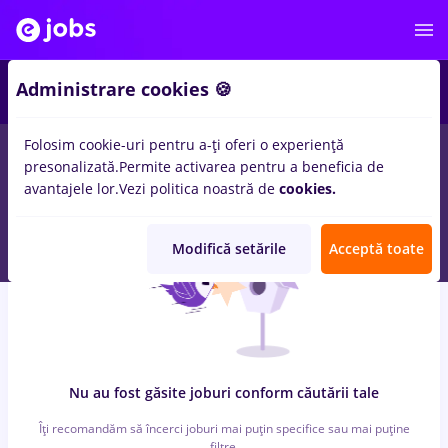
4
Administrare cookies 🍪
Folosim cookie-uri pentru a-ți oferi o experiență
0
locuri de munca
alimentatie publica
in
Remote (de acasa)
in
presonalizată.
Permite activarea pentru a beneficia de
Constructii / Instalatii, Medicina / Sanatate
avantajele lor.
Vezi politica noastră de
cookies.
Modifică setările
Acceptă toate
Nu au fost găsite joburi conform căutării tale
Îți recomandăm să încerci joburi mai puțin specifice sau mai puține
filtre.