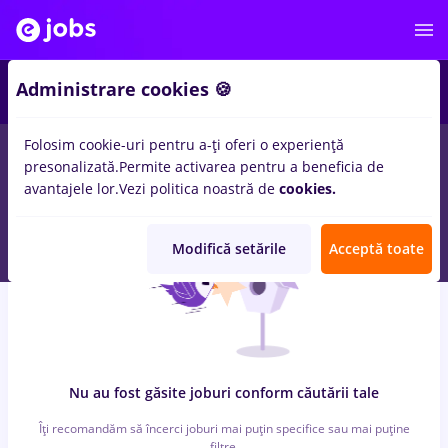
3
Administrare cookies 🍪
Folosim cookie-uri pentru a-ți oferi o experiență
0
locuri de munca
manager it
in
Remote (de acasa)
in
presonalizată.
Permite activarea pentru a beneficia de
Constructii / Instalatii
avantajele lor.
Vezi politica noastră de
cookies.
Modifică setările
Acceptă toate
Nu au fost găsite joburi conform căutării tale
Îți recomandăm să încerci joburi mai puțin specifice sau mai puține
filtre.