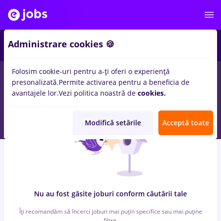
4
Administrare cookies 🍪
Folosim cookie-uri pentru a-ți oferi o experiență
0
locuri de munca
autocad
in
Remote (de acasa)
pentru
Entry-
presonalizată.
Permite activarea pentru a beneficia de
Level (< 2 ani)
in
Constructii / Instalatii
avantajele lor.
Vezi politica noastră de
cookies.
Modifică setările
Acceptă toate
Nu au fost găsite joburi conform căutării tale
Îți recomandăm să încerci joburi mai puțin specifice sau mai puține
filtre.