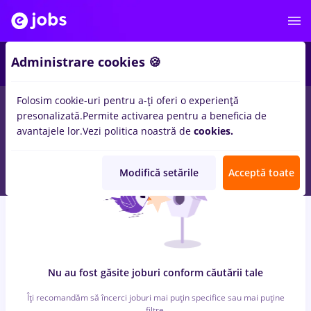
7
Administrare cookies 🍪
Folosim cookie-uri pentru a-ți oferi o experiență
0
locuri de munca
facility, Part time
in
Remote (de acasa)
presonalizată.
Permite activarea pentru a beneficia de
pentru
Student, Fara experienta
in
Banci, Medicina / Sanatate
avantajele lor.
Vezi politica noastră de
cookies.
Modifică setările
Acceptă toate
Nu au fost găsite joburi conform căutării tale
Îți recomandăm să încerci joburi mai puțin specifice sau mai puține
filtre.