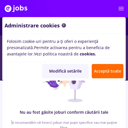
6
Administrare cookies 🍪
Folosim cookie-uri pentru a-ți oferi o experiență
0
locuri de munca
Part time
in
Remote (de acasa)
pentru
presonalizată.
Permite activarea pentru a beneficia de
Student, Entry-Level (< 2 ani)
in
Banci, Medicina / Sanatate
avantajele lor.
Vezi politica noastră de
cookies.
Modifică setările
Acceptă toate
Nu au fost găsite joburi conform căutării tale
Îți recomandăm să încerci joburi mai puțin specifice sau mai puține
filtre.