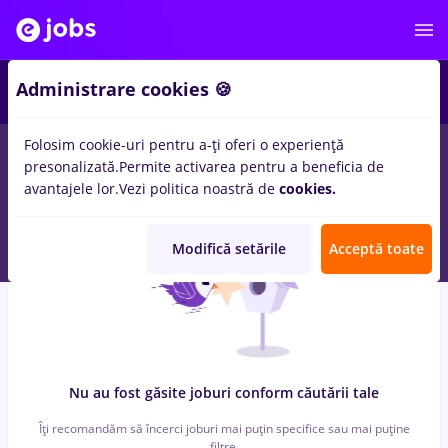
6
Administrare cookies 🍪
Folosim cookie-uri pentru a-ți oferi o experiență
0
locuri de munca
haier, Full time
in
Remote (de acasa)
pentru
presonalizată.
Permite activarea pentru a beneficia de
Fara experienta
in
Banci, Medicina / Sanatate
avantajele lor.
Vezi politica noastră de
cookies.
Modifică setările
Acceptă toate
Nu au fost găsite joburi conform căutării tale
Îți recomandăm să încerci joburi mai puțin specifice sau mai puține
filtre.