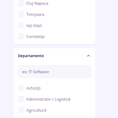
Cluj-Napoca
Timișoara
Iași (Iași)
Constanța
Craiova
Departamente
Brașov
Bacău
Brăila
Achiziții
Galați (Galați)
Administrativ / Logistică
Oradea
Agricultură
Ploiești