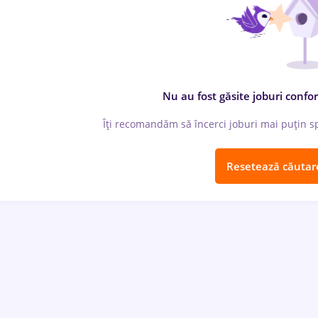
Nu au fost găsite joburi confor
Îți recomandăm să încerci joburi mai puțin spe
Resetează căutar