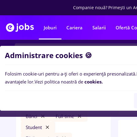
Companie nouă?
Primești un A
Joburi
Cariera
Salarii
Ofertă C
Administrare cookies 🍪
Folosim cookie-uri pentru a-ți oferi o experiență presonalizată.
0
loc
Filtre
avantajele lor.
Vezi politica noastră de
cookies.
Fara
intership
Remote (de acasă)
Bănci
Full time
Student