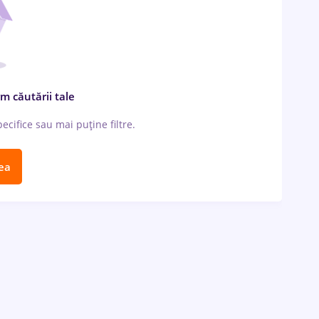
m căutării tale
cifice sau mai puține filtre.
ea