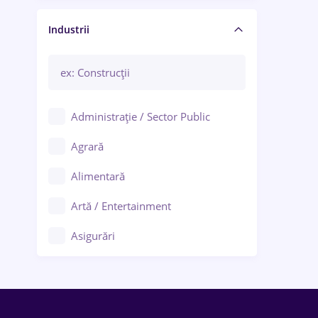
Manager / Executiv
Industrii
Administrație / Sector Public
Agrară
Alimentară
Artă / Entertainment
Asigurări
Bănci / Servicii financiare
Call-center / BPO