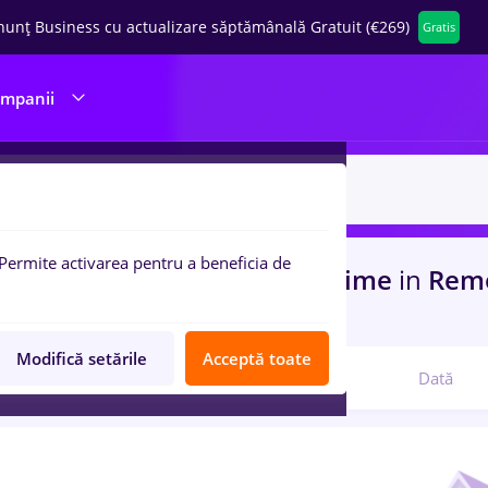
nunț Business cu actualizare săptămânală Gratuit (€269)
Gratis
ompanii
Permite activarea pentru a beneficia de
uri de munca
intership, Full time
in
Remo
 experienta
in
Banci
Modifică setările
Acceptă toate
Relevanță
Dată