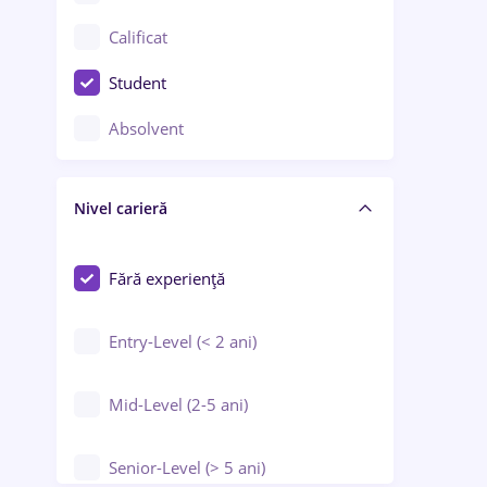
Confecții / Design vestimentar
Calificat
Construcții / Instalații
Student
Controlul calității
Absolvent
Crewing / Casino / Entertainment
Nivel carieră
Educație / Training / Arte
Farmacie
Fără experiență
Entry-Level (< 2 ani)
Mid-Level (2-5 ani)
Senior-Level (> 5 ani)