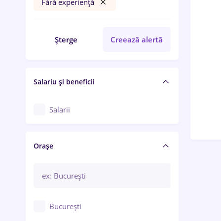
Fără experiență
Șterge
Creează alertă
Salariu și beneficii
Salarii
Orașe
București