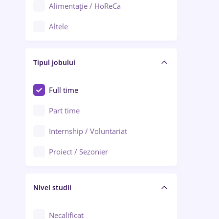
Alimentație / HoReCa
Adjud
Altele
Aiud
Arhitectură / Design interior
Alba Iulia
Tipul jobului
Asigurări
Alexandria
Au pair / Babysitter / Curățenie
Full time
Arad
Audit / Consultanță
Part time
Baia Mare
Auto / Echipamente
Internship / Voluntariat
Bârlad
Automatizări
Proiect / Sezonier
Bistrița (Bistrița-Năsăud)
Bănci
Nivel studii
Cercetare - dezvoltare
Chimie / Biochimie
Necalificat