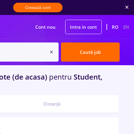
Creează cont
Cont nou
Intra in cont
RO
EN
Caută job
te (de acasa)
pentru
Student,
Distanță