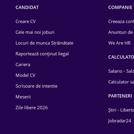
Chimică
CANDIDAT
COMPANIE
Comerț / Retail
Creare CV
Creeaza cont
Construcții
Cele mai noi joburi
Anunturi de
Drept
Locuri de munca Străinătate
We Are HR
Educație / Training
Raportează conținut ilegal
CALCULAT
Cariera
Energetică
Salario - Sa
Model CV
Farma
Calculator sa
Scrisoare de intentie
Imobiliară
PARTENERI
Meserii
IT / Telecom
Zile libere 2026
Știri - Libert
Lemn / PVC
Jobradar24
Mașini / Auto