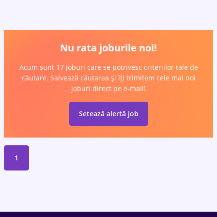
Nu rata joburile noi!
Acum sunt 17 joburi care se potrivesc criteriilor tale de
căutare. Salvează căutarea și îți trimitem cele mai noi
joburi direct pe e-mail!
Setează alertă job
1