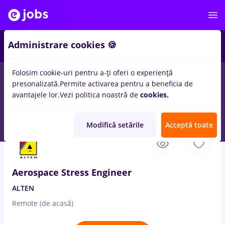
2
Administrare cookies 🍪
Folosim cookie-uri pentru a-ți oferi o experiență
presonalizată.
Permite activarea pentru a beneficia de
Salarii
Full time
Part time
Fără experiență
avantajele lor.
Vezi politica noastră de
cookies.
17
locuri de munca
automation
in
Remote (de acasa)
Modifică setările
Acceptă toate
6 Aug. 2026
Aerospace Stress Engineer
ALTEN
Remote (de acasă)