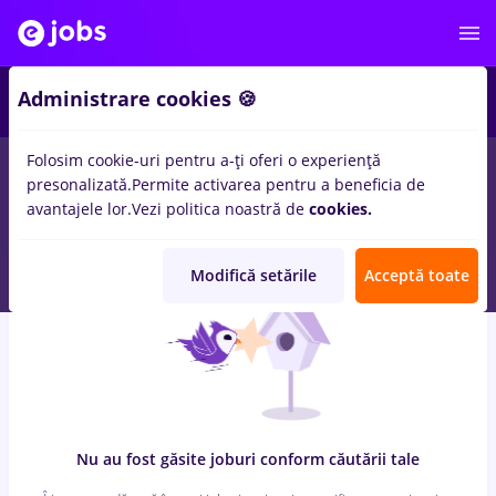
6
Administrare cookies 🍪
Folosim cookie-uri pentru a-ți oferi o experiență
0
locuri de munca
Full time
in
Remote (de acasa)
pentru
presonalizată.
Permite activarea pentru a beneficia de
Student, Fara experienta
in
Au pair / Babysitter / Curatenie, IT
avantajele lor.
Vezi politica noastră de
cookies.
/ Telecom
Modifică setările
Acceptă toate
Nu au fost găsite joburi conform căutării tale