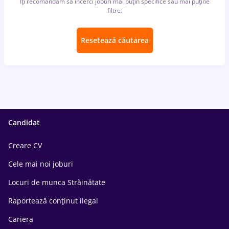
Îți recomandăm să încerci joburi mai puțin specifice sau mai puține
filtre.
Resetează căutarea
Candidat
Creare CV
Cele mai noi joburi
Locuri de munca Străinătate
Raportează conținut ilegal
Cariera