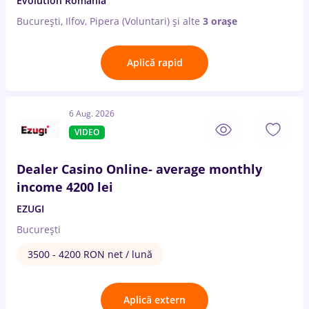
Evolution Romania
București, Ilfov, Pipera (Voluntari)
și alte
3 orașe
Aplică rapid
6 Aug. 2026
VIDEO
Dealer Casino Online- average monthly
income 4200 lei
EZUGI
București
3500 - 4200 RON net / lună
Aplică extern