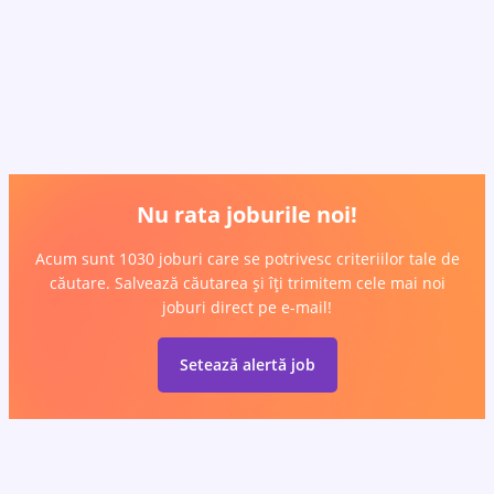
Nu rata joburile noi!
Acum sunt 1030 joburi care se potrivesc criteriilor tale de
căutare. Salvează căutarea și îți trimitem cele mai noi
joburi direct pe e-mail!
Setează alertă job