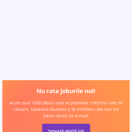
Nu rata joburile noi!
Acum sunt 1030 joburi care se potrivesc criteriilor tale de
căutare. Salvează căutarea și îți trimitem cele mai noi
joburi direct pe e-mail!
Setează alertă job