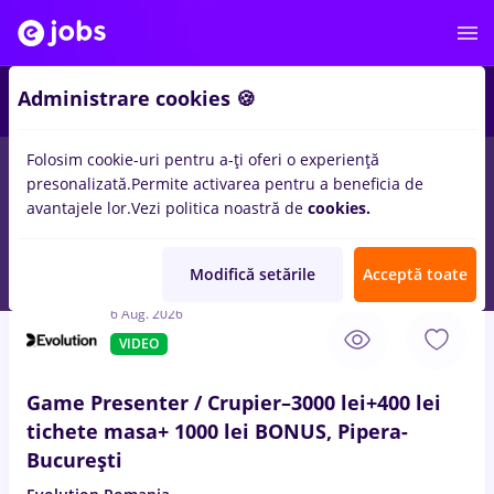
3
Administrare cookies 🍪
Folosim cookie-uri pentru a-ți oferi o experiență
presonalizată.
Permite activarea pentru a beneficia de
Salarii
Remote (de acasă)
București
Cluj-Napoc
avantajele lor.
Vezi politica noastră de
cookies.
1030
locuri de munca
Full time
pentru
Fara experienta
in
Relatii clienti / Call center
Modifică setările
Acceptă toate
6 Aug. 2026
VIDEO
Game Presenter / Crupier–3000 lei+400 lei
tichete masa+ 1000 lei BONUS, Pipera-
București