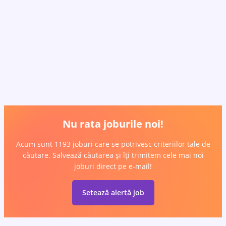
Nu rata joburile noi!
Acum sunt 1193 joburi care se potrivesc criteriilor tale de
căutare. Salvează căutarea și îți trimitem cele mai noi
joburi direct pe e-mail!
Setează alertă job