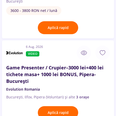
București
3600 - 3800 RON net / lună
Aplică rapid
6 Aug. 2026
VIDEO
Game Presenter / Crupier–3000 lei+400 lei
tichete masa+ 1000 lei BONUS, Pipera-
București
Evolution Romania
București, Ilfov, Pipera (Voluntari)
și alte
3 orașe
Aplică rapid