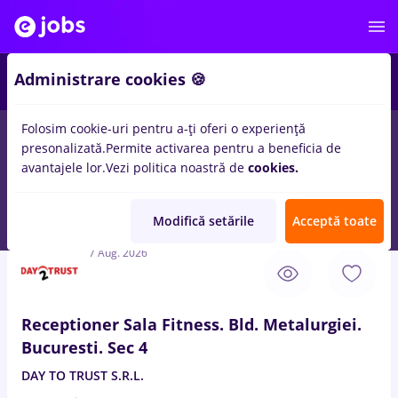
3
Administrare cookies 🍪
Folosim cookie-uri pentru a-ți oferi o experiență
presonalizată.
Permite activarea pentru a beneficia de
Salarii
Remote (de acasă)
București
Cluj-Napoc
avantajele lor.
Vezi politica noastră de
cookies.
1193
locuri de munca
Full time
pentru
Student
in
Relatii clienti
/ Call center
Modifică setările
Acceptă toate
7 Aug. 2026
Receptioner Sala Fitness. Bld. Metalurgiei.
Bucuresti. Sec 4
DAY TO TRUST S.R.L.