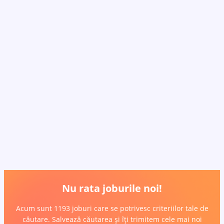
Nu rata joburile noi!
Acum sunt 1193 joburi care se potrivesc criteriilor tale de
căutare. Salvează căutarea și îți trimitem cele mai noi