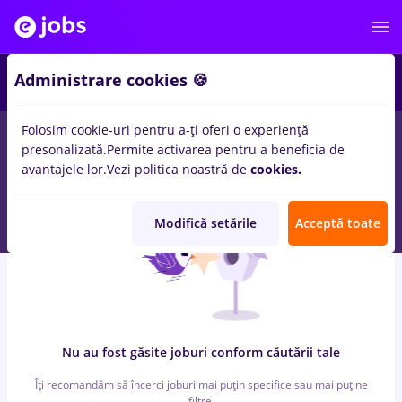
3
Administrare cookies 🍪
Folosim cookie-uri pentru a-ți oferi o experiență
0
locuri de munca
pentru
Fara experienta
in
Productie,
presonalizată.
Permite activarea pentru a beneficia de
Medicina / Sanatate
avantajele lor.
Vezi politica noastră de
cookies.
Modifică setările
Acceptă toate
Nu au fost găsite joburi conform căutării tale
Îți recomandăm să încerci joburi mai puțin specifice sau mai puține
filtre.