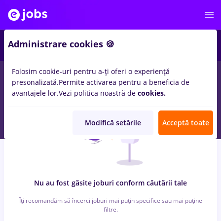
3
Administrare cookies 🍪
Folosim cookie-uri pentru a-ți oferi o experiență
0
locuri de munca
publicitara
in
Productie, IT / Telecom
presonalizată.
Permite activarea pentru a beneficia de
avantajele lor.
Vezi politica noastră de
cookies.
Modifică setările
Acceptă toate
Nu au fost găsite joburi conform căutării tale
Îți recomandăm să încerci joburi mai puțin specifice sau mai puține
filtre.