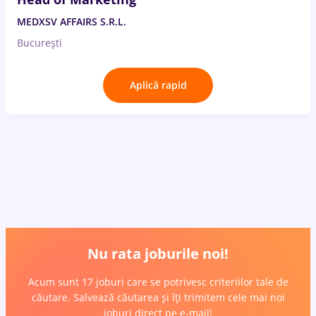
MEDXSV AFFAIRS S.R.L.
București
Aplică rapid
Nu rata joburile noi!
Acum sunt 17 joburi care se potrivesc criteriilor tale de
căutare. Salvează căutarea și îți trimitem cele mai noi
joburi direct pe e-mail!