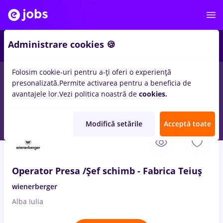
1
Administrare cookies 🍪
Folosim cookie-uri pentru a-ți oferi o experiență
presonalizată.
Permite activarea pentru a beneficia de
Salarii
Remote (de acasă)
București
Cluj-Napoc
avantajele lor.
Vezi politica noastră de
cookies.
17
locuri de munca
presa
Modifică setările
Acceptă toate
5 Aug. 2026
Operator Presa /Șef schimb - Fabrica Teiuș
wienerberger
Alba Iulia