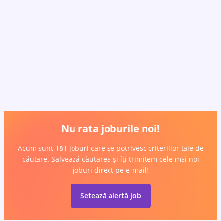
Nu rata joburile noi!
Acum sunt 181 joburi care se potrivesc criteriilor tale de
căutare. Salvează căutarea și îți trimitem cele mai noi
joburi direct pe e-mail!
Setează alertă job