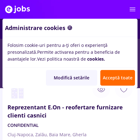
1
Administrare cookies 🍪
Folosim cookie-uri pentru a-ți oferi o experiență
presonalizată.
Permite activarea pentru a beneficia de
Salarii
Remote (de acasă)
București
Cluj-Napoc
avantajele lor.
Vezi politica noastră de
cookies.
181
locuri de munca
in
Petrol / Gaze
Modifică setările
Acceptă toate
7 Aug. 2026
Reprezentant E.On - reofertare furnizare
clienti casnici
CONFIDENTIAL
Cluj-Napoca, Zalău, Baia Mare, Gherla