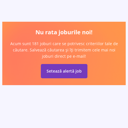
Nu rata joburile noi!
Acum sunt 181 joburi care se potrivesc criteriilor tale de
căutare. Salvează căutarea și îți trimitem cele mai noi
joburi direct pe e-mail!
Setează alertă job