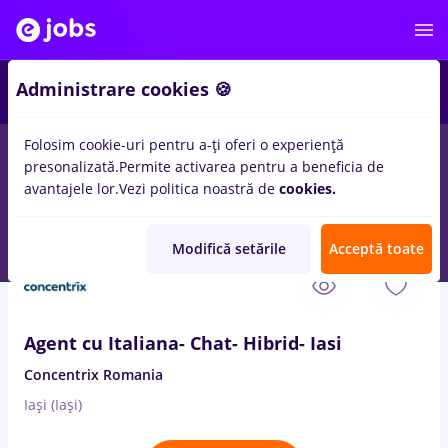
2
Administrare cookies 🍪
Folosim cookie-uri pentru a-ți oferi o experiență
presonalizată.
Permite activarea pentru a beneficia de
Salarii
Remote (de acasă)
București
Cluj-Napoc
avantajele lor.
Vezi politica noastră de
cookies.
10
locuri de munca
tehnoredactare, Part time
Modifică setările
Acceptă toate
8 Aug. 2026
Agent cu Italiana- Chat- Hibrid- Iasi
Concentrix Romania
Iași (Iași)