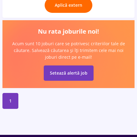
Aplică extern
Nu rata joburile noi!
Acum sunt 10 joburi care se potrivesc criteriilor tale de
căutare. Salvează căutarea și îți trimitem cele mai noi
joburi direct pe e-mail!
Setează alertă job
1