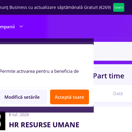
nunț Business cu actualizare săptămânală Gratuit (€269)
Gratis
ompanii
Permite activarea pentru a beneficia de
uri de munca
resurs umane, Part time
Relevanță
Dată
Modifică setările
Acceptă toate
8 Iul. 2026
HR RESURSE UMANE