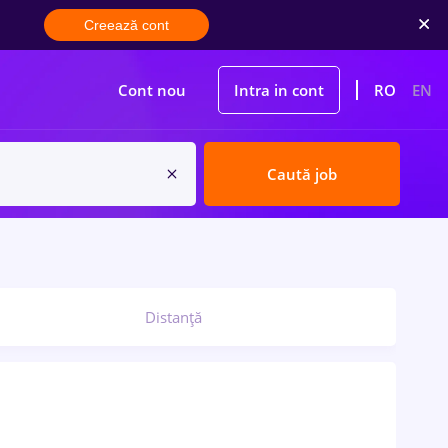
Creează cont
Cont nou
Intra in cont
RO
EN
Caută job
Distanță