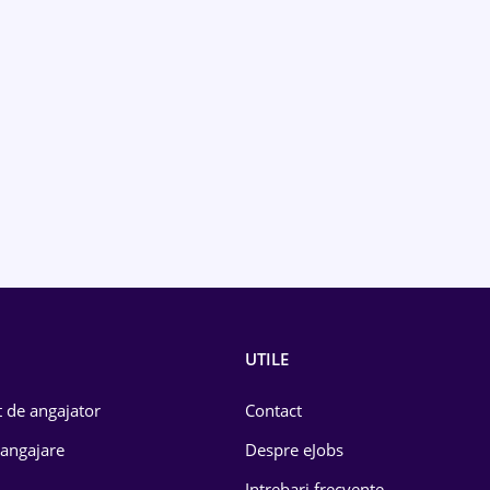
UTILE
 de angajator
Contact
 angajare
Despre eJobs
Intrebari frecvente