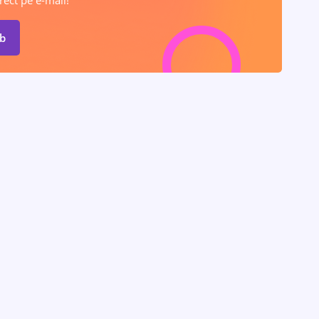
rect pe e-mail!
ob