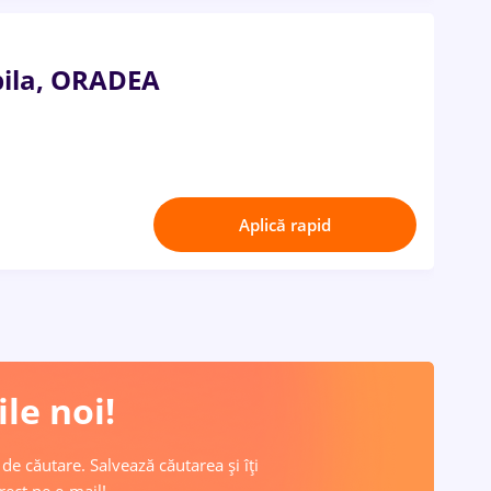
bila, ORADEA
Aplică rapid
le noi!
 de căutare. Salvează căutarea și îți