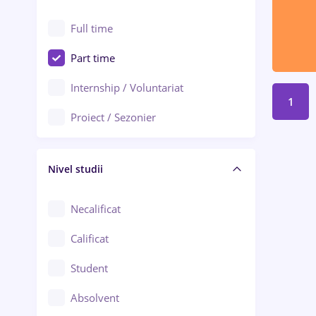
Alexandria
Au pair / Babysitter / Curățenie
Full time
Arad
Audit / Consultanță
Part time
Baia Mare
Auto / Echipamente
Internship / Voluntariat
Bârlad
1
Automatizări
Proiect / Sezonier
Bistrița (Bistrița-Năsăud)
Bănci
Nivel studii
Cercetare - dezvoltare
Chimie / Biochimie
Necalificat
Confecții / Design vestimentar
Calificat
Construcții / Instalații
Student
Controlul calității
Absolvent