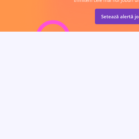
trimitem cele mai noi joburi di
Setează alertă j