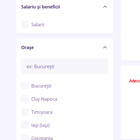
Salariu și beneficii
Salarii
Orașe
București
Cluj-Napoca
Timișoara
Iași (Iași)
Constanța