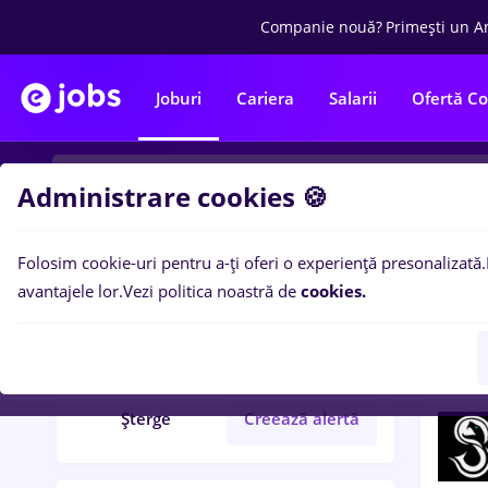
Companie nouă?
Primești un A
Joburi
Cariera
Salarii
Ofertă C
Administrare cookies 🍪
Folosim cookie-uri pentru a-ți oferi o experiență presonalizată.
7
loc
Filtre
avantajele lor.
Vezi politica noastră de
cookies.
resurs umane
Part time
Șterge
Creează alertă