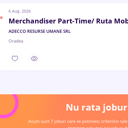
6 Aug. 2026
Merchandiser Part-Time/ Ruta Mo
ADECCO RESURSE UMANE SRL
Oradea
Nu rata joburi
Acum sunt 7 joburi care se potrivesc criteriilor tale