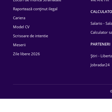
Educație / Training
Raportează conținut ilegal
CALCULAT
Cariera
Energetică
Salario - Sa
Model CV
Farma
Calculator sa
Scrisoare de intentie
Imobiliară
PARTENERI
Meserii
IT / Telecom
Zile libere 2026
Știri - Libert
Lemn / PVC
Jobradar24
Mașini / Auto
Media / Internet
©
Medicină / Sănătate