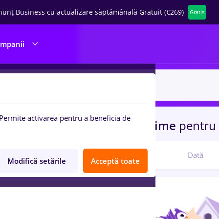
nunț Business cu actualizare săptămânală Gratuit (€269)
Gratis
ompanii
Permite activarea pentru a beneficia de
uri de munca
protocol, Part time
pentru
Relevanță
Dată
Modifică setările
Acceptă toate