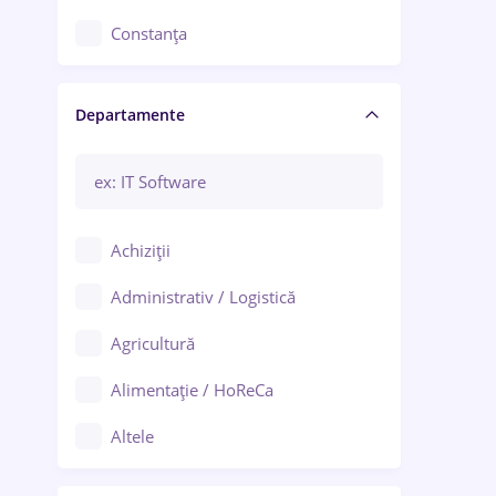
Constanța
Craiova
Departamente
Brașov
Bacău
Brăila
Achiziții
Galați (Galați)
Administrativ / Logistică
Oradea
Agricultură
Ploiești
Alimentație / HoReCa
Adjud
Altele
Aiud
Arhitectură / Design interior