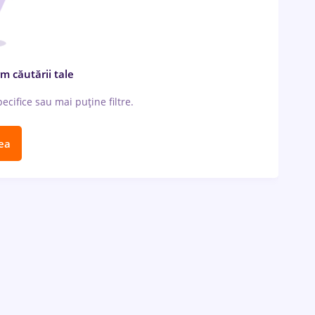
m căutării tale
cifice sau mai puține filtre.
ea