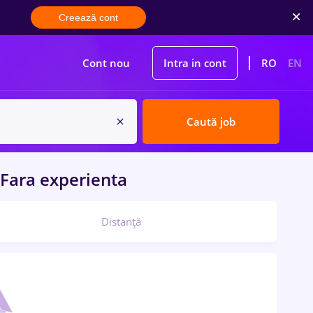
Creează cont
Cont nou
Intra in cont
RO
EN
Caută job
Fara experienta
Distanță