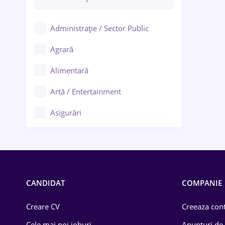
Administrație / Sector Public
Agrară
Alimentară
Artă / Entertainment
Asigurări
Bănci / Servicii financiare
Call-center / BPO
Chimică
CANDIDAT
COMPANIE
Comerț / Retail
Creare CV
Creeaza cont
Construcții
Cele mai noi joburi
Anunturi de