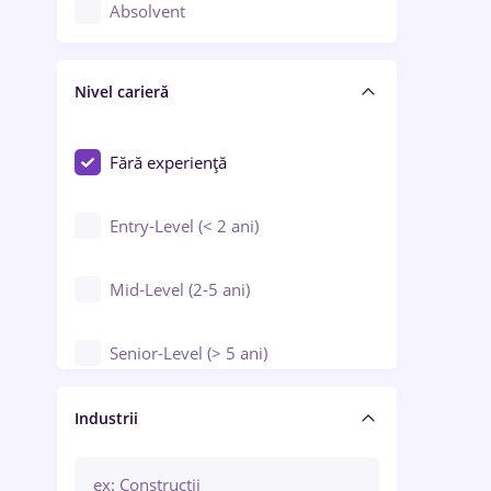
Controlul calității
Absolvent
Crewing / Casino / Entertainment
Nivel carieră
Educație / Training / Arte
Farmacie
Fără experiență
Entry-Level (< 2 ani)
Mid-Level (2-5 ani)
Senior-Level (> 5 ani)
Manager / Executiv
Industrii