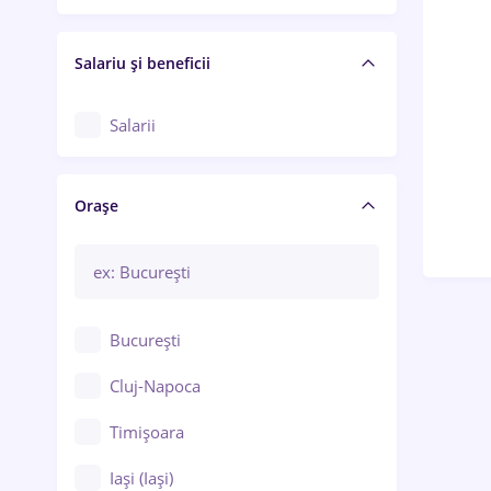
Salariu și beneficii
Salarii
Orașe
București
Cluj-Napoca
Timișoara
Iași (Iași)