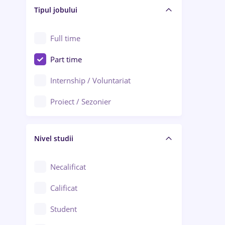
Alba Iulia
Tipul jobului
Asigurări
Alexandria
Au pair / Babysitter / Curățenie
Full time
Arad
Audit / Consultanță
Part time
Baia Mare
Auto / Echipamente
Internship / Voluntariat
Bârlad
Automatizări
Proiect / Sezonier
Bistrița (Bistrița-Năsăud)
Bănci
Nivel studii
Cercetare - dezvoltare
Chimie / Biochimie
Necalificat
Confecții / Design vestimentar
Calificat
Construcții / Instalații
Student