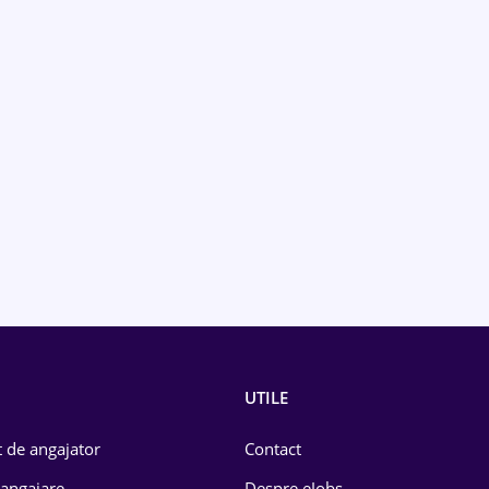
UTILE
 de angajator
Contact
 angajare
Despre eJobs