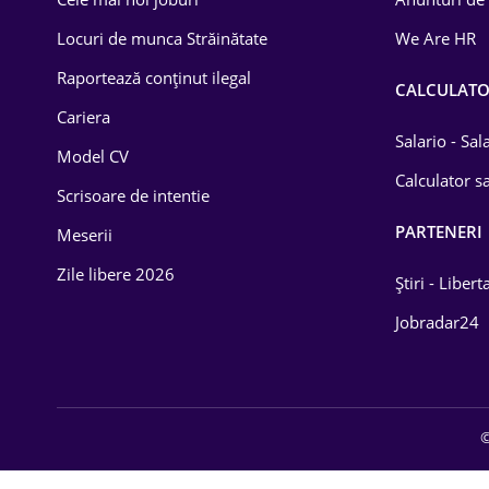
Drept
Locuri de munca Străinătate
We Are HR
Educație / Training
Raportează conținut ilegal
CALCULAT
Cariera
Energetică
Salario - Sa
Model CV
Farma
Calculator sa
Scrisoare de intentie
Imobiliară
PARTENERI
Meserii
IT / Telecom
Zile libere 2026
Știri - Libert
Lemn / PVC
Jobradar24
Mașini / Auto
Media / Internet
©
Medicină / Sănătate