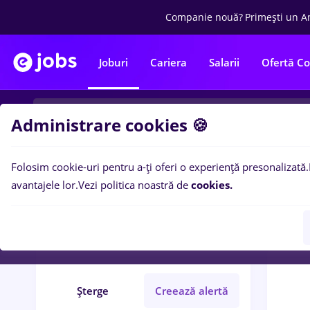
Companie nouă?
Primești un A
Joburi
Cariera
Salarii
Ofertă C
Administrare cookies 🍪
Folosim cookie-uri pentru a-ți oferi o experiență presonalizată.
0
loc
Filtre
avantajele lor.
Vezi politica noastră de
cookies.
protocol
Part time
Fără experiență
Șterge
Creează alertă