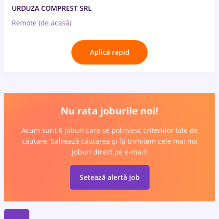
URDUZA COMPREST SRL
Remote (de acasă)
Aplică rapid
Nu rata joburile noi!
Acum sunt 6 joburi care se potrivesc criteriilor tale de
căutare. Salvează căutarea și îți trimitem cele mai noi
joburi direct pe e-mail!
Setează alertă job