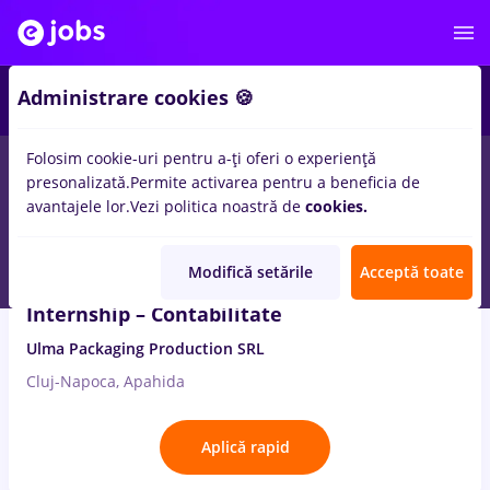
3
Administrare cookies 🍪
Folosim cookie-uri pentru a-ți oferi o experiență
6
locuri de munca
economic, Part time
pentru
Fara experienta
presonalizată.
Permite activarea pentru a beneficia de
avantajele lor.
Vezi politica noastră de
cookies.
4 Aug. 2026
Modifică setările
Acceptă toate
Internship – Contabilitate
Ulma Packaging Production SRL
Cluj-Napoca, Apahida
Aplică rapid