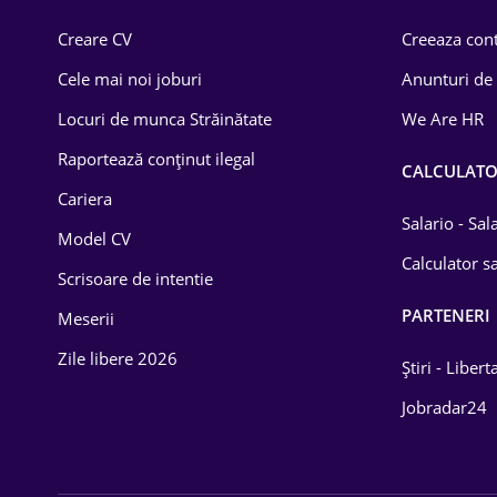
Comerț / Retail
Creare CV
Creeaza cont
Construcții
Cele mai noi joburi
Anunturi de
Drept
Locuri de munca Străinătate
We Are HR
Educație / Training
Raportează conținut ilegal
CALCULAT
Cariera
Energetică
Salario - Sa
Model CV
Farma
Calculator sa
Scrisoare de intentie
Imobiliară
PARTENERI
Meserii
IT / Telecom
Zile libere 2026
Știri - Libert
Lemn / PVC
Jobradar24
Mașini / Auto
Media / Internet