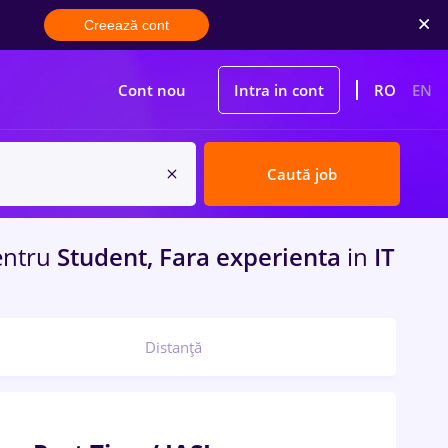
Creează cont
Cont nou
Intra in cont
RO
EN
Caută job
entru
Student, Fara experienta
in
IT
Distanță