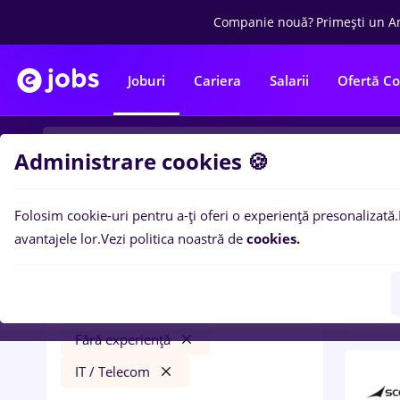
Companie nouă?
Primești un A
Joburi
Cariera
Salarii
Ofertă C
Administrare cookies 🍪
Folosim cookie-uri pentru a-ți oferi o experiență presonalizată.
2
loc
Filtre
avantajele lor.
Vezi politica noastră de
cookies.
/ Te
prime kapital
Part time
Student
Fără experiență
IT / Telecom