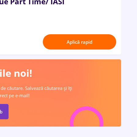
ue Part Time/ IASI
Aplică rapid
le noi!
 de căutare. Salvează căutarea și îți
rect pe e-mail!
ob