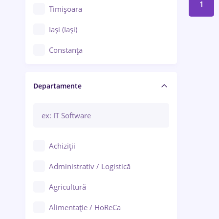
1
Timișoara
Iași (Iași)
Constanța
Craiova
Departamente
Brașov
Bacău
Brăila
Achiziții
Galați (Galați)
Administrativ / Logistică
Oradea
Agricultură
Ploiești
Alimentație / HoReCa
Adjud