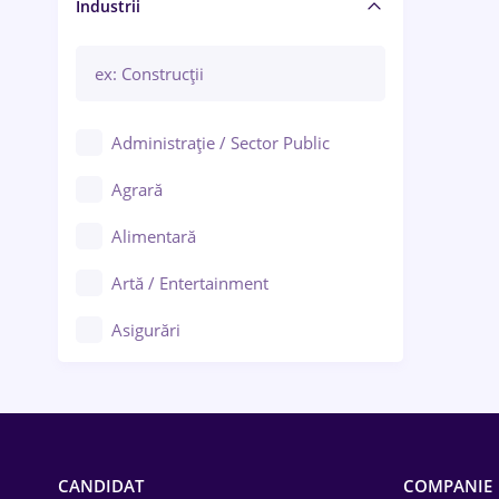
Manager / Executiv
Industrii
Administrație / Sector Public
Agrară
Alimentară
Artă / Entertainment
Asigurări
Bănci / Servicii financiare
Call-center / BPO
Chimică
CANDIDAT
COMPANIE