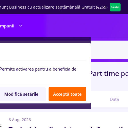
nunț Business cu actualizare săptămânală Gratuit (€269)
Gratis
ompanii
Permite activarea pentru a beneficia de
uri de munca
prime kapital, Part time
p
lecom
Modifică setările
Acceptă toate
Relevanță
Dată
6 Aug. 2026