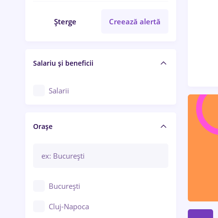
Șterge
Creează alertă
Salariu și beneficii
Salarii
Orașe
București
Cluj-Napoca