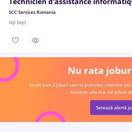
Technicien d'assistance informatiq
SCC Services Romania
Iași (Iași)
Nu rata joburi
Acum sunt 2 joburi care se potrivesc criteriilor tale
trimitem cele mai noi joburi di
Setează alertă j