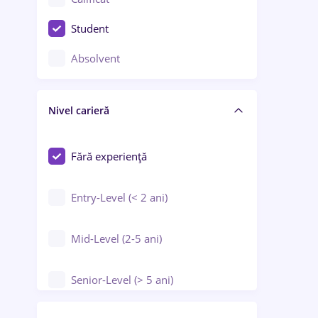
Construcții / Instalații
Student
Controlul calității
Absolvent
Crewing / Casino / Entertainment
Nivel carieră
Educație / Training / Arte
Farmacie
Fără experiență
Entry-Level (< 2 ani)
Mid-Level (2-5 ani)
Senior-Level (> 5 ani)