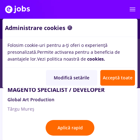
2
Administrare cookies 🍪
Folosim cookie-uri pentru a-ți oferi o experiență
7
locuri de munca
front end, Part time
presonalizată.
Permite activarea pentru a beneficia de
avantajele lor.
Vezi politica noastră de
cookies.
3 Aug. 2026
Modifică setările
Acceptă toate
MAGENTO SPECIALIST / DEVELOPER
Global Art Production
Târgu Mureș
Aplică rapid