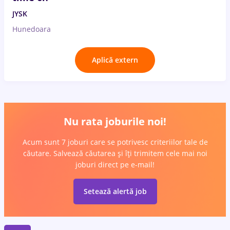
JYSK
Hunedoara
Aplică extern
Nu rata joburile noi!
Acum sunt 7 joburi care se potrivesc criteriilor tale de
căutare. Salvează căutarea și îți trimitem cele mai noi
joburi direct pe e-mail!
Setează alertă job