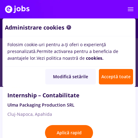
3
Administrare cookies 🍪
Folosim cookie-uri pentru a-ți oferi o experiență
5
locuri de munca
economic, Part time
pentru
Entry-Level (< 2
presonalizată.
Permite activarea pentru a beneficia de
ani)
avantajele lor.
Vezi politica noastră de
cookies.
4 Aug. 2026
Modifică setările
Acceptă toate
Internship – Contabilitate
Ulma Packaging Production SRL
Cluj-Napoca, Apahida
Aplică rapid