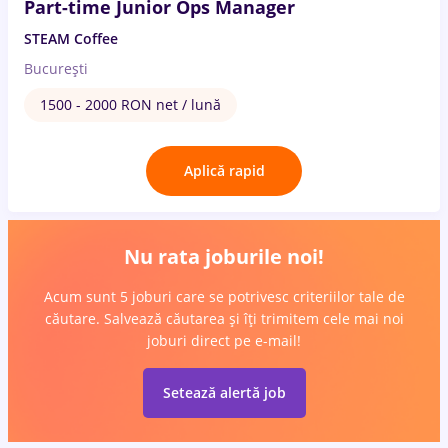
Part-time Junior Ops Manager
STEAM Coffee
București
1500 - 2000 RON net / lună
Aplică rapid
Nu rata joburile noi!
Acum sunt 5 joburi care se potrivesc criteriilor tale de
căutare. Salvează căutarea și îți trimitem cele mai noi
joburi direct pe e-mail!
Setează alertă job