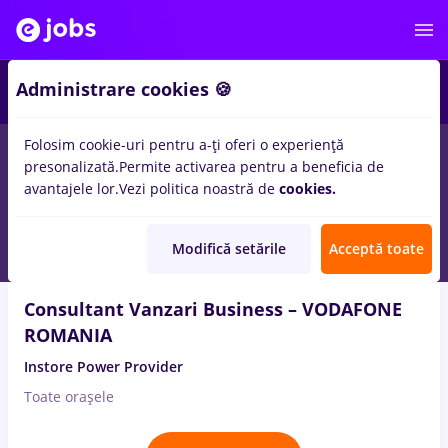
4
Administrare cookies 🍪
Folosim cookie-uri pentru a-ți oferi o experiență
1
loc de munca
in
Orsova (Mehedinti)
pentru
Student, Entry-
presonalizată.
Permite activarea pentru a beneficia de
Level (< 2 ani)
in
Banci
avantajele lor.
Vezi politica noastră de
cookies.
3 Aug. 2026
Modifică setările
Acceptă toate
Consultant Vanzari Business – VODAFONE
ROMANIA
Instore Power Provider
Toate oraşele