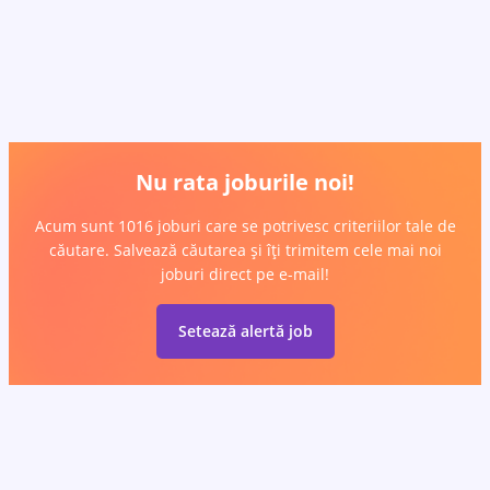
Nu rata joburile noi!
Acum sunt 1016 joburi care se potrivesc criteriilor tale de
căutare. Salvează căutarea și îți trimitem cele mai noi
joburi direct pe e-mail!
Setează alertă job