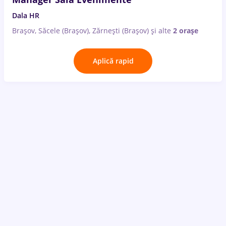
Dala HR
Brașov, Săcele (Brașov), Zărnești (Brașov)
și alte
2 orașe
Aplică rapid