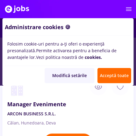
1
Administrare cookies 🍪
Folosim cookie-uri pentru a-ți oferi o experiență
presonalizată.
Permite activarea pentru a beneficia de
Salarii
Remote (de acasă)
București
Cluj-Napoc
avantajele lor.
Vezi politica noastră de
cookies.
1016
locuri de munca
organizari evenimente
Modifică setările
Acceptă toate
4 Aug. 2026
Manager Evenimente
ARCON BUSINESS S.R.L.
Călan, Hunedoara, Deva