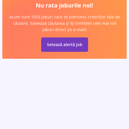
Nu rata joburile noi!
Acum sunt 1016 joburi care se potrivesc criteriilor tale de
căutare. Salvează căutarea și îți trimitem cele mai noi
joburi direct pe e-mail!
Setează alertă job