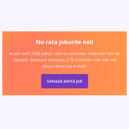
Nu rata joburile noi!
Acum sunt 2785 joburi care se potrivesc criteriilor tale de
căutare. Salvează căutarea și îți trimitem cele mai noi
joburi direct pe e-mail!
Setează alertă job