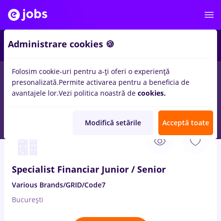
1
Administrare cookies 🍪
Folosim cookie-uri pentru a-ți oferi o experiență
presonalizată.
Permite activarea pentru a beneficia de
Salarii
Remote (de acasă)
București
Cluj-Napoc
avantajele lor.
Vezi politica noastră de
cookies.
2785
locuri de munca
online job
Modifică setările
Acceptă toate
6 Aug. 2026
Specialist Financiar Junior / Senior
Various Brands/GRID/Code7
București