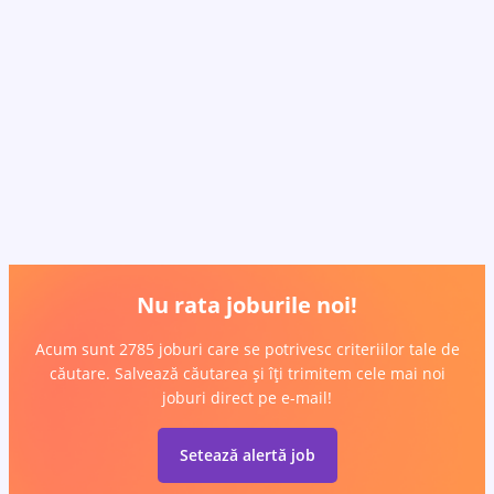
Nu rata joburile noi!
Acum sunt 2785 joburi care se potrivesc criteriilor tale de
căutare. Salvează căutarea și îți trimitem cele mai noi
joburi direct pe e-mail!
Setează alertă job