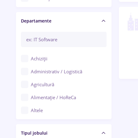
Craiova
Departamente
Brașov
Bacău
Brăila
Achiziții
Galați (Galați)
Administrativ / Logistică
Oradea
Agricultură
Ploiești
Alimentație / HoReCa
Adjud
Altele
Aiud
Arhitectură / Design interior
Alba Iulia
Tipul jobului
Asigurări