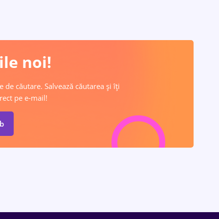
le noi!
e de căutare. Salvează căutarea și îți
rect pe e-mail!
ob