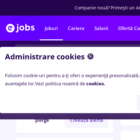
Companie nouă?
Primești un A
Joburi
Cariera
Salarii
Ofertă C
Administrare cookies 🍪
Folosim cookie-uri pentru a-ți oferi o experiență presonalizată.
Filtre po
Filtre
avantajele lor.
Vezi politica noastră de
cookies.
125
l
site
Fără experiență
Șterge
Creează alertă