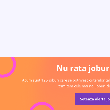
Nu rata joburi
Acum sunt 125 joburi care se potrivesc criteriilor tal
trimitem cele mai noi joburi di
Setează alertă j