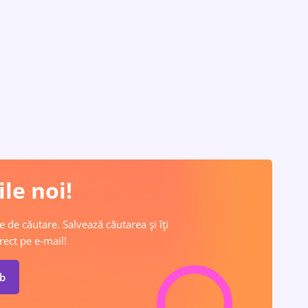
le noi!
e de căutare. Salvează căutarea și îți
rect pe e-mail!
ob