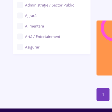
Administrație / Sector Public
Agrară
Alimentară
Artă / Entertainment
Asigurări
Bănci / Servicii financiare
Call-center / BPO
Chimică
Comerț / Retail
1
Construcții
Drept