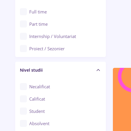
Alexandria
Au pair / Babysitter / Curățenie
Full time
Arad
Audit / Consultanță
Part time
Baia Mare
Auto / Echipamente
Internship / Voluntariat
Bârlad
Automatizări
Proiect / Sezonier
Bistrița (Bistrița-Năsăud)
Bănci
Nivel studii
Cercetare - dezvoltare
Chimie / Biochimie
Necalificat
Confecții / Design vestimentar
Calificat
Construcții / Instalații
Student
Controlul calității
Absolvent