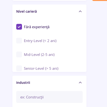
Crewing / Casino / Entertainment
Nivel carieră
Educație / Training / Arte
Farmacie
Fără experiență
Entry-Level (< 2 ani)
Mid-Level (2-5 ani)
Senior-Level (> 5 ani)
Manager / Executiv
Industrii