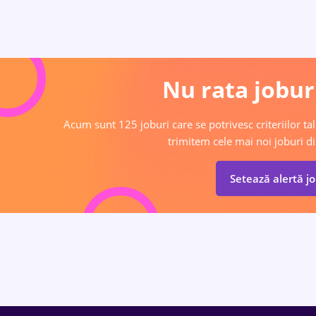
Nu rata joburi
Acum sunt 125 joburi care se potrivesc criteriilor tal
trimitem cele mai noi joburi di
Setează alertă j