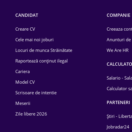
Educație / Training
CANDIDAT
COMPANIE
Energetică
Creare CV
Creeaza cont
Farma
Cele mai noi joburi
Anunturi de
Imobiliară
Locuri de munca Străinătate
We Are HR
IT / Telecom
Raportează conținut ilegal
CALCULAT
Cariera
Lemn / PVC
Salario - Sa
Model CV
Mașini / Auto
Calculator sa
Scrisoare de intentie
Media / Internet
PARTENERI
Meserii
Medicină / Sănătate
Zile libere 2026
Știri - Libert
Jobradar24