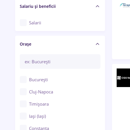
Salariu și beneficii
Salarii
Orașe
București
Cluj-Napoca
Timișoara
Iași (Iași)
Constanța