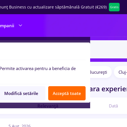
nunț Business cu actualizare săptămânală Gratuit (€269)
Gratis
ompanii
Permite activarea pentru a beneficia de
Salarii
Remote (de acasă)
București
Clu
pulare:
ocuri de munca
site
pentru
Fara experie
Modifică setările
Acceptă toate
Relevanță
Dată
5 Aug. 2026