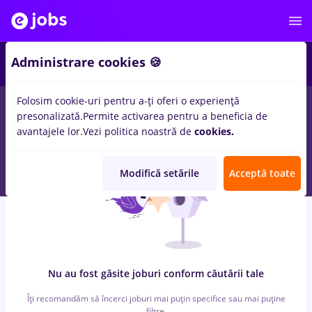
3
Administrare cookies 🍪
Folosim cookie-uri pentru a-ți oferi o experiență
0
locuri de munca
after effects
pentru
Fara experienta
in
presonalizată.
Permite activarea pentru a beneficia de
Medicina / Sanatate
avantajele lor.
Vezi politica noastră de
cookies.
Modifică setările
Acceptă toate
Nu au fost găsite joburi conform căutării tale
Îți recomandăm să încerci joburi mai puțin specifice sau mai puține
filtre.