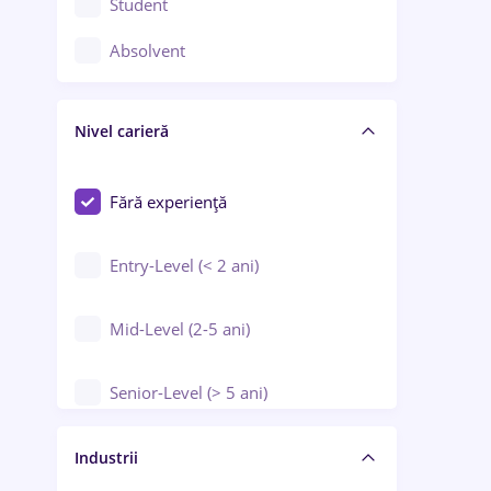
Student
Controlul calității
Absolvent
Crewing / Casino / Entertainment
Nivel carieră
Educație / Training / Arte
Farmacie
Fără experiență
Entry-Level (< 2 ani)
Mid-Level (2-5 ani)
Senior-Level (> 5 ani)
Manager / Executiv
Industrii