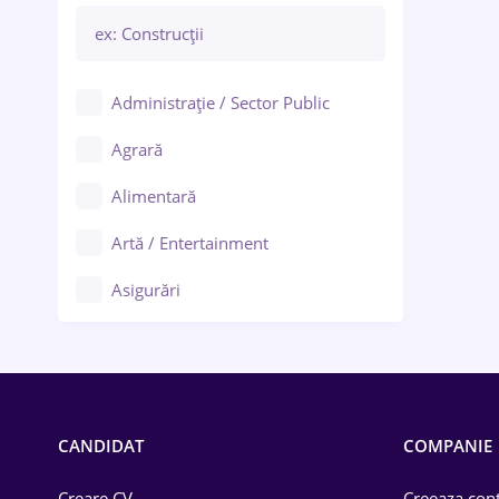
Administrație / Sector Public
Agrară
Alimentară
Artă / Entertainment
Asigurări
Bănci / Servicii financiare
Call-center / BPO
Chimică
CANDIDAT
COMPANIE
Comerț / Retail
Creare CV
Creeaza cont