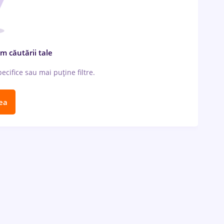
m căutării tale
cifice sau mai puține filtre.
ea