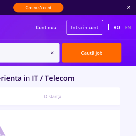
Creează cont
Cont nou
Intra in cont
RO
EN
Caută job
erienta
in
IT / Telecom
Distanță