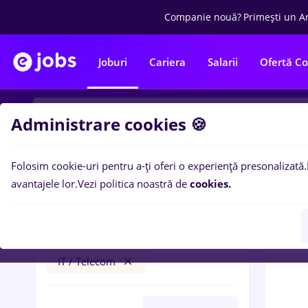
Companie nouă?
Primești un A
Joburi
Cariera
Salarii
Ofertă C
Administrare cookies 🍪
Folosim cookie-uri pentru a-ți oferi o experiență presonalizată.
0
loc
Filtre
avantajele lor.
Vezi politica noastră de
cookies.
sofer bce
Fără experiență
IT / Telecom