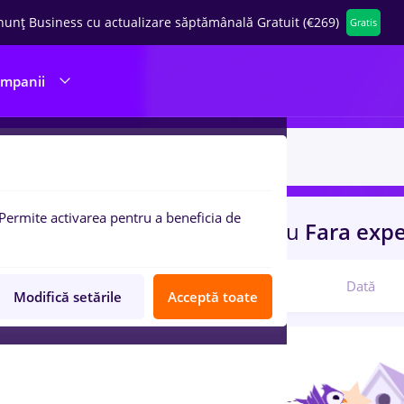
nunț Business cu actualizare săptămânală Gratuit (€269)
Gratis
ompanii
Permite activarea pentru a beneficia de
uri de munca
sofer bce
pentru
Fara exp
Relevanță
Dată
Modifică setările
Acceptă toate