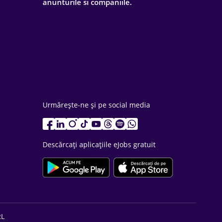
anunturile si companiile.
Urmărește-ne și pe social media
Descărcați aplicațiile eJobs gratuit
RL