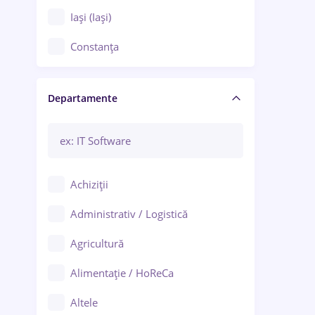
Iași (Iași)
Constanța
Craiova
Departamente
Brașov
Bacău
Brăila
Achiziții
Galați (Galați)
Administrativ / Logistică
Oradea
Agricultură
Ploiești
Alimentație / HoReCa
Adjud
Altele
Aiud