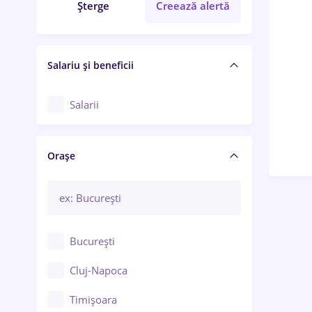
Șterge
Creează alertă
Salariu și beneficii
Salarii
Orașe
București
Cluj-Napoca
Timișoara