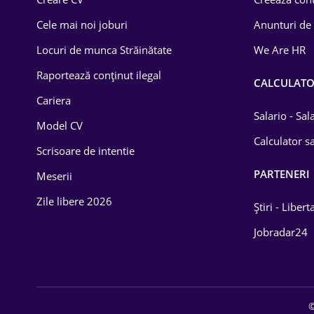
Construcții
Cele mai noi joburi
Anunturi de
Drept
Locuri de munca Străinătate
We Are HR
Educație / Training
Raportează conținut ilegal
CALCULAT
Cariera
Energetică
Salario - Sa
Model CV
Farma
Calculator sa
Scrisoare de intentie
Imobiliară
PARTENERI
Meserii
IT / Telecom
Zile libere 2026
Știri - Libert
Lemn / PVC
Jobradar24
Mașini / Auto
Media / Internet
©
Medicină / Sănătate