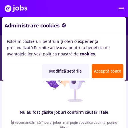
3
Administrare cookies 🍪
Folosim cookie-uri pentru a-ți oferi o experiență
0
locuri de munca
receptionera
pentru
Fara experienta
in
IT /
presonalizată.
Permite activarea pentru a beneficia de
Telecom
avantajele lor.
Vezi politica noastră de
cookies.
Modifică setările
Acceptă toate
Nu au fost găsite joburi conform căutării tale
Îți recomandăm să încerci joburi mai puțin specifice sau mai puține
filtre.