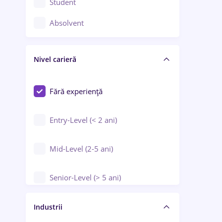
Student
Controlul calității
Absolvent
Crewing / Casino / Entertainment
Nivel carieră
Educație / Training / Arte
Farmacie
Fără experiență
Entry-Level (< 2 ani)
Mid-Level (2-5 ani)
Senior-Level (> 5 ani)
Manager / Executiv
Industrii