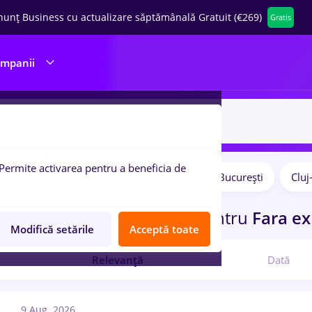
nunț Business cu actualizare săptămânală Gratuit (€269)
Gratis
ompanii
Permite activarea pentru a beneficia de
Salarii
Remote (de acasă)
București
Clu
pulare:
curi de munca
night shift
pentru
Fara ex
Modifică setările
Acceptă toate
Relevanță
Dată
9 Aug. 2026