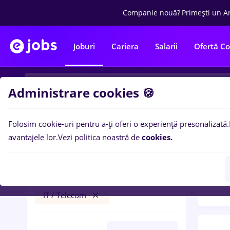
Companie nouă?
Primești un A
Joburi
Cariera
Salarii
Ofertă C
Administrare cookies 🍪
Folosim cookie-uri pentru a-ți oferi o experiență presonalizată.
Filtre po
Filtre
avantajele lor.
Vezi politica noastră de
cookies.
10
lo
night shift
Fără experiență
IT / Telecom