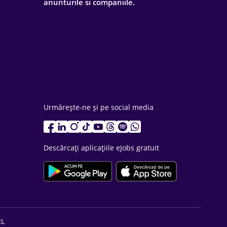
anunturile si companiile.
Urmărește-ne și pe social media
Descărcați aplicațiile eJobs gratuit
RL