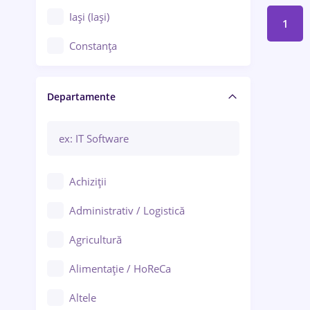
Iași (Iași)
1
Constanța
Craiova
Departamente
Brașov
Bacău
Brăila
Achiziții
Galați (Galați)
Administrativ / Logistică
Oradea
Agricultură
Ploiești
Alimentație / HoReCa
Adjud
Altele
Aiud