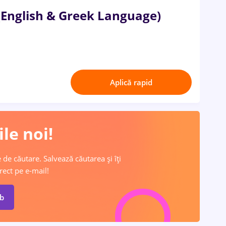
(English & Greek Language)
Aplică rapid
le noi!
 de căutare. Salvează căutarea și îți
rect pe e-mail!
ob