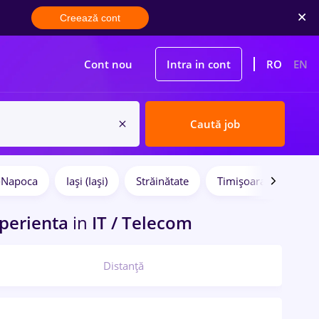
Creează cont
Cont nou
Intra in cont
RO
EN
Caută job
j-Napoca
Iași (Iași)
Străinătate
Timișoara
Full 
perienta
in
IT / Telecom
Distanță