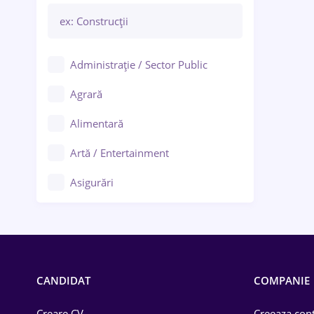
Administrație / Sector Public
Agrară
Alimentară
Artă / Entertainment
Asigurări
Bănci / Servicii financiare
Call-center / BPO
Chimică
CANDIDAT
COMPANIE
Comerț / Retail
Creare CV
Creeaza cont