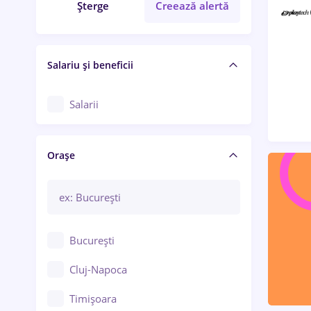
Șterge
Creează alertă
Salariu și beneficii
Salarii
Orașe
București
Cluj-Napoca
Timișoara