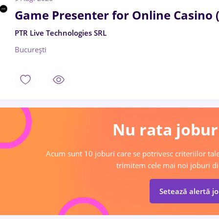
Game Presenter for Online Casino 
PTR Live Technologies SRL
București
Nu rata joburi
Acum sunt 10 joburi care se potrivesc criteriilor tale
trimitem cele mai noi joburi di
Setează alertă j