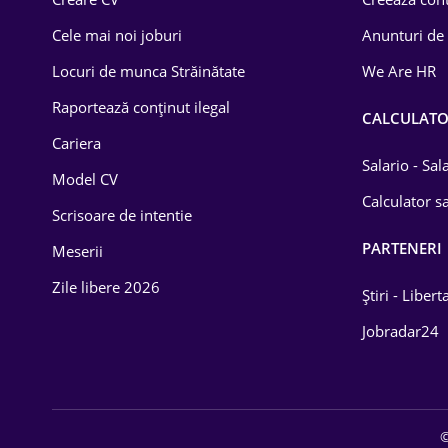
Construcții
Cele mai noi joburi
Anunturi de
Drept
Locuri de munca Străinătate
We Are HR
Educație / Training
Raportează conținut ilegal
CALCULAT
Cariera
Energetică
Salario - Sa
Model CV
Farma
Calculator sa
Scrisoare de intentie
Imobiliară
PARTENERI
Meserii
IT / Telecom
Zile libere 2026
Știri - Libert
Lemn / PVC
Jobradar24
Mașini / Auto
Media / Internet
©
Medicină / Sănătate