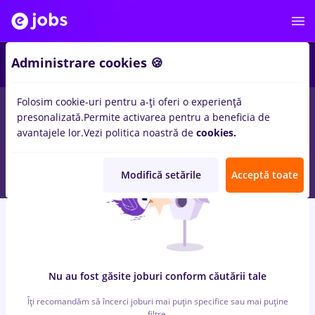
3
Administrare cookies 🍪
Folosim cookie-uri pentru a-ți oferi o experiență
0
locuri de munca
arabesque
pentru
Fara experienta
in
IT /
presonalizată.
Permite activarea pentru a beneficia de
Telecom
avantajele lor.
Vezi politica noastră de
cookies.
Modifică setările
Acceptă toate
Nu au fost găsite joburi conform căutării tale
Îți recomandăm să încerci joburi mai puțin specifice sau mai puține
filtre.