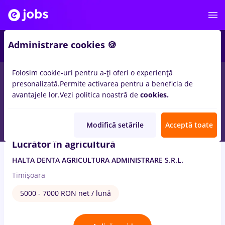
2
Administrare cookies 🍪
Folosim cookie-uri pentru a-ți oferi o experiență
2
locuri de munca
ferma
pentru
Fara experienta
presonalizată.
Permite activarea pentru a beneficia de
avantajele lor.
Vezi politica noastră de
cookies.
4 Aug. 2026
Modifică setările
Acceptă toate
Lucrător în agricultură
HALTA DENTA AGRICULTURA ADMINISTRARE S.R.L.
Timișoara
5000 - 7000 RON net / lună