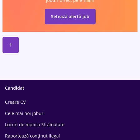
joburi direct pe e-mail!
Setează alertă job
1
Candidat
Creare CV
Cele mai noi joburi
Locuri de munca Străinătate
Raportează conținut ilegal