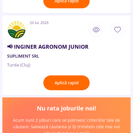
Aplică rapid
20 Iul. 2026
📢 INGINER AGRONOM JUNIOR
SUPLIMENT SRL
Turda (Cluj)
Aplică rapid
Nu rata joburile noi!
Acum sunt 2 joburi care se potrivesc criteriilor tale de
căutare. Salvează căutarea și îți trimitem cele mai noi