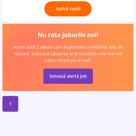
Aplică rapid
Nu rata joburile noi!
Acum sunt 2 joburi care se potrivesc criteriilor tale de
căutare. Salvează căutarea și îți trimitem cele mai noi
joburi direct pe e-mail!
Setează alertă job
1