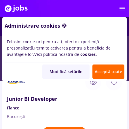
2
Administrare cookies 🍪
Folosim cookie-uri pentru a-ți oferi o experiență
presonalizată.
Permite activarea pentru a beneficia de
Salarii
Remote (de acasă)
București
Cluj-Napoc
avantajele lor.
Vezi politica noastră de
cookies.
35
locuri de munca
power bi
pentru
Student
Modifică setările
Acceptă toate
7 Aug. 2026
Junior BI Developer
Flanco
București