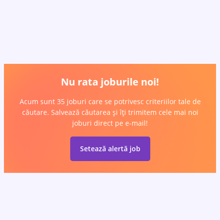
Nu rata joburile noi!
Acum sunt 35 joburi care se potrivesc criteriilor tale de
căutare. Salvează căutarea și îți trimitem cele mai noi
joburi direct pe e-mail!
Setează alertă job