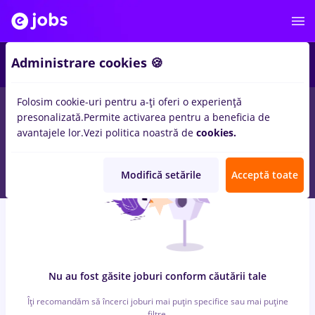
3
Administrare cookies 🍪
Folosim cookie-uri pentru a-ți oferi o experiență
0
locuri de munca
arabesque
pentru
Student
in
Medicina /
presonalizată.
Permite activarea pentru a beneficia de
Sanatate
avantajele lor.
Vezi politica noastră de
cookies.
Modifică setările
Acceptă toate
Nu au fost găsite joburi conform căutării tale
Îți recomandăm să încerci joburi mai puțin specifice sau mai puține
filtre.